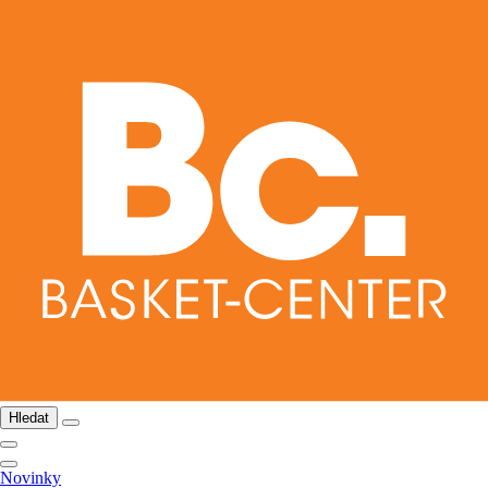
Hledat
Novinky