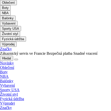
Oblečení
Boty
NBA
Balónky
Vybavení
Sporty USA
Životní styl
Fyzická údržba
Výprodej
Značky
Zákaznický servis ve Francie
Bezpečná platba
Snadné vracení
Hledat
Novinky
Oblečení
Boty
NBA
Balónky
Vybavení
Sporty USA
Životní styl
Fyzická údržba
Výprodej
Značky