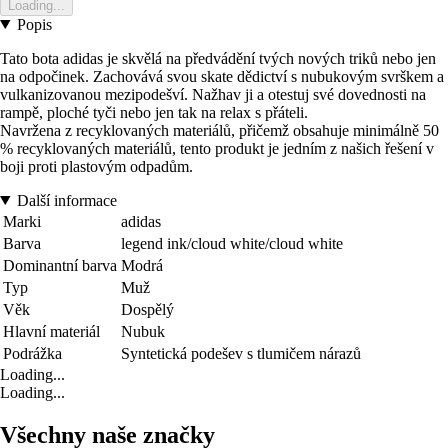
Loading...
Popis
Tato bota adidas je skvělá na předvádění tvých nových triků nebo jen
na odpočinek. Zachovává svou skate dědictví s nubukovým svrškem a
vulkanizovanou mezipodešví. Nažhav ji a otestuj své dovednosti na
rampě, ploché tyči nebo jen tak na relax s přáteli.
Navržena z recyklovaných materiálů, přičemž obsahuje minimálně 50
% recyklovaných materiálů, tento produkt je jedním z našich řešení v
boji proti plastovým odpadům.
Další informace
Marki
adidas
Barva
legend ink/cloud white/cloud white
Dominantní barva
Modrá
Typ
Muž
Věk
Dospělý
Hlavní materiál
Nubuk
Podrážka
Syntetická podešev s tlumičem nárazů
Loading...
Loading...
Všechny naše značky