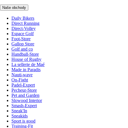
Naše obchody
Daily Bikers
Direct Running
Direct-Volley
Espace Golf
Foot-Store
Gallop Store
Golf and co
Handball-Store
House of Rugby
La sellerie de Maé
Made in Paradis
Nauti-wave
On-Fight
Padel-Expert
Pecheur-Store
Pet and Garden
Slowood Interior
Smash-Expert
Sneak'In
Sneakids
Sport is good
Training-Fit