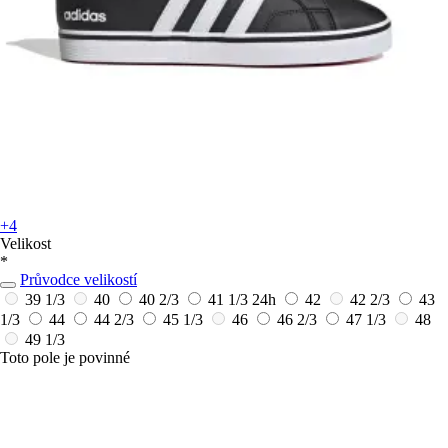
+4
Velikost
*
Průvodce velikostí
39 1/3
40
40 2/3
41 1/3
24h
42
42 2/3
43
1/3
44
44 2/3
45 1/3
46
46 2/3
47 1/3
48
49 1/3
Toto pole je povinné