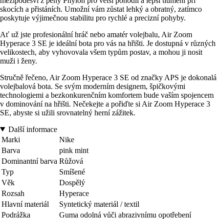
mezipodešví z pěny Phylon pro větší pohodlí a lepší tlumení při
skocích a přistáních. Umožní vám zůstat lehký a obratný, zatímco
poskytuje výjimečnou stabilitu pro rychlé a precizní pohyby.
Ať už jste profesionální hráč nebo amatér volejbalu, Air Zoom
Hyperace 3 SE je ideální bota pro vás na hřišti. Je dostupná v různých
velikostech, aby vyhovovala všem typům postav, a mohou ji nosit
muži i ženy.
Stručně řečeno, Air Zoom Hyperace 3 SE od značky APS je dokonalá
volejbalová bota. Se svým moderním designem, špičkovými
technologiemi a bezkonkurenčním komfortem bude vaším spojencem
v dominování na hřišti. Nečekejte a pořiďte si Air Zoom Hyperace 3
SE, abyste si užili srovnatelný herní zážitek.
Další informace
Marki
Nike
Barva
pink mint
Dominantní barva
Růžová
Typ
Smíšené
Věk
Dospělý
Rozsah
Hyperace
Hlavní materiál
Syntetický materiál / textil
Podrážka
Guma odolná vůči abrazivnímu opotřebení