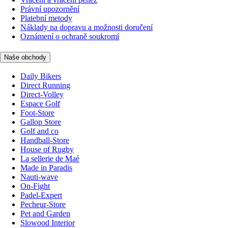
Právní upozornění
Platební metody
Náklady na dopravu a možnosti doručení
Oznámení o ochraně soukromí
Naše obchody
Daily Bikers
Direct Running
Direct-Volley
Espace Golf
Foot-Store
Gallop Store
Golf and co
Handball-Store
House of Rugby
La sellerie de Maé
Made in Paradis
Nauti-wave
On-Fight
Padel-Expert
Pecheur-Store
Pet and Garden
Slowood Interior