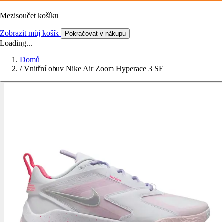
Mezisoučet košíku
Zobrazit můj košík
Pokračovat v nákupu
Loading...
Domů
/
Vnitřní obuv Nike Air Zoom Hyperace 3 SE