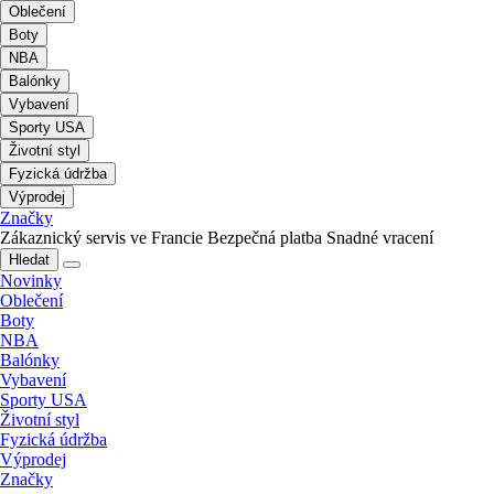
Oblečení
Boty
NBA
Balónky
Vybavení
Sporty USA
Životní styl
Fyzická údržba
Výprodej
Značky
Zákaznický servis ve Francie
Bezpečná platba
Snadné vracení
Hledat
Novinky
Oblečení
Boty
NBA
Balónky
Vybavení
Sporty USA
Životní styl
Fyzická údržba
Výprodej
Značky