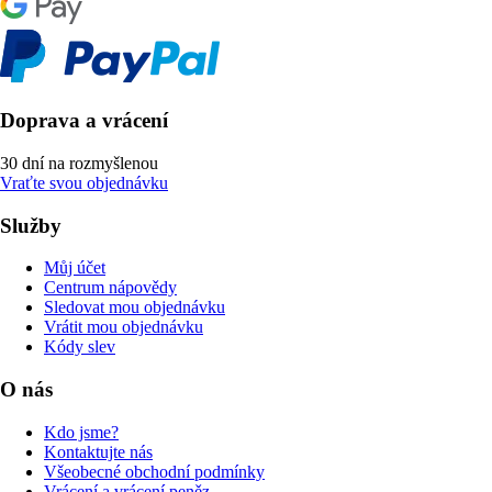
Doprava a vrácení
30 dní na rozmyšlenou
Vraťte svou objednávku
Služby
Můj účet
Centrum nápovědy
Sledovat mou objednávku
Vrátit mou objednávku
Kódy slev
O nás
Kdo jsme?
Kontaktujte nás
Všeobecné obchodní podmínky
Vrácení a vrácení peněz