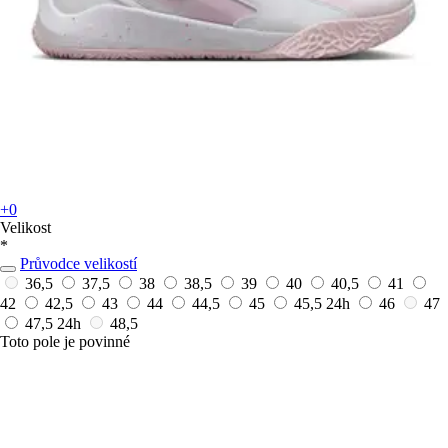
+0
Velikost
*
Průvodce velikostí
36,5
37,5
38
38,5
39
40
40,5
41
42
42,5
43
44
44,5
45
45,5
24h
46
47
47,5
24h
48,5
Toto pole je povinné