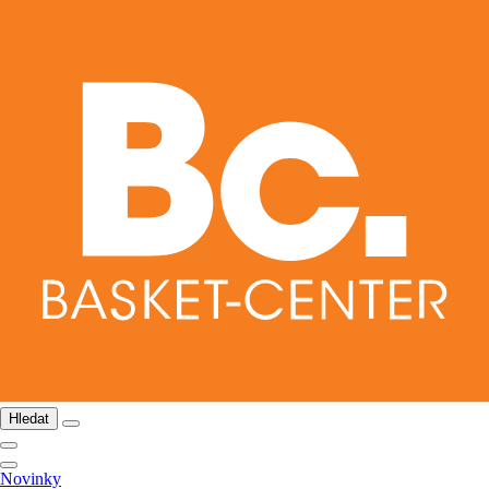
Hledat
Novinky