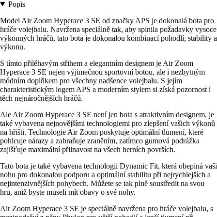
Popis
Model Air Zoom Hyperace 3 SE od značky APS je dokonalá bota pro
hráče volejbalu. Navržena speciálně tak, aby splnila požadavky vysoce
výkonných hráčů, tato bota je dokonalou kombinací pohodlí, stability a
výkonu.
S tímto přiléhavým střihem a elegantním designem je Air Zoom
Hyperace 3 SE nejen výjimečnou sportovní botou, ale i nezbytným
módním doplňkem pro všechny nadšence volejbalu. S jejím
charakteristickým logem APS a moderním stylem si získá pozornost i
těch nejnáročnějších hráčů.
Ale Air Zoom Hyperace 3 SE není jen bota s atraktivním designem, je
také vybavena nejnovějšími technologiemi pro zlepšení vašich výkonů
na hřišti. Technologie Air Zoom poskytuje optimální tlumení, které
pohlcuje nárazy a zabraňuje zraněním, zatímco gumová podrážka
zajišťuje maximální přilnavost na všech herních površích.
Tato bota je také vybavena technologií Dynamic Fit, která obepíná vaši
nohu pro dokonalou podporu a optimální stabilitu při nejrychlejších a
nejintenzivnějších pohybech. Můžete se tak plně soustředit na svou
hru, aniž byste museli mít obavy o své nohy.
Air Zoom Hyperace 3 SE je speciálně navržena pro hráče volejbalu, s