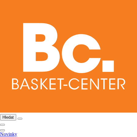
Hledat
Novinky