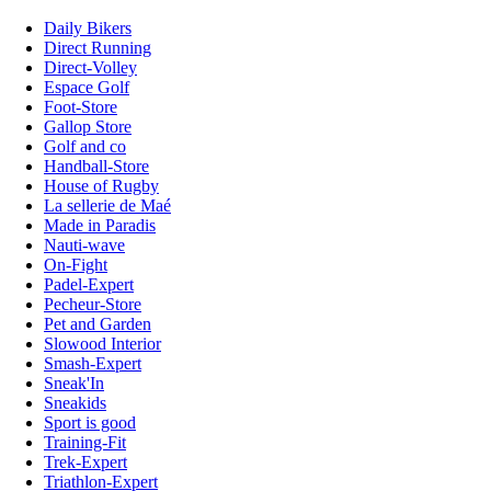
Daily Bikers
Direct Running
Direct-Volley
Espace Golf
Foot-Store
Gallop Store
Golf and co
Handball-Store
House of Rugby
La sellerie de Maé
Made in Paradis
Nauti-wave
On-Fight
Padel-Expert
Pecheur-Store
Pet and Garden
Slowood Interior
Smash-Expert
Sneak'In
Sneakids
Sport is good
Training-Fit
Trek-Expert
Triathlon-Expert