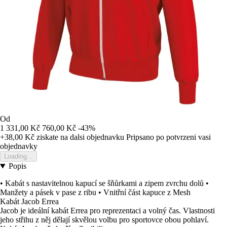
Od
1 331,00 Kč
760,00 Kč
-43%
+38,00 Kč
ziskate na dalsi objednavku
Pripsano po potvrzeni vasi
objednavky
Loading...
Popis
• Kabát s nastavitelnou kapucí se šňůrkami a zipem zvrchu dolů •
Manžety a pásek v pase z ribu • Vnitřní část kapuce z Mesh
Kabát Jacob Errea
Jacob je ideální kabát Errea pro reprezentaci a volný čas. Vlastnosti
jeho střihu z něj dělají skvělou volbu pro sportovce obou pohlaví.