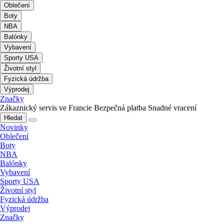
Oblečení
Boty
NBA
Balónky
Vybavení
Sporty USA
Životní styl
Fyzická údržba
Výprodej
Značky
Zákaznický servis ve Francie
Bezpečná platba
Snadné vracení
Hledat
Novinky
Oblečení
Boty
NBA
Balónky
Vybavení
Sporty USA
Životní styl
Fyzická údržba
Výprodej
Značky