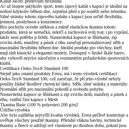
Kabát Jacob: především flexibilita
Ať už hrajete jakýkoliv sport, tento zipový kabát s kapucí je ideální na
nošení kdykoliv během dne, zejména před a po soutěži nebo tréninku.
Silné stránky tohoto zipového kabátu s kapucí jsou určitě flexibilita,
jemnost, prodyšnost a konzistence.
Bez pochyby oceníte měkkou a mírně elastickou tkaninu tohoto
produktu, která se nemačká, nekrčí a zachovává svůj tvar, i po vyprání,
takže není potřeba ji žehlit. Nastavitelná kapuce se šňůrkami, zip
zvrchu dolů, manžety a pásek z ribu zaručují personalizovaný střih a
maximální flexibilitu během dne. Ideální produkt pro všechny, kteří
mají rádi klasické a elegantní modely. Dostupný v široké škále barev,
aby vyhověl nejvíce náročným a rozmanitým požadavkům sportovních
klubů.
Certifikace Oeko-Tex® Standard 100
Stejně jako ostatní produkty Errea, má i tento výrobek certifikaci
Oeko-Tex® Standard 100, což zaručuje, že při jeho výrobě nebyly
použity žádné škodlivé chemické látky. Střih, silné stránky a materiály:
Normální střih pro maximální pohodlí a svobodu pohybu
Nastavitelná kapuce se šňůrkami a zip zvrchu dolů, manžety a pásek z
ribu, vnitřní část kapuce z Mesh
Tkanina Basic (100 % polyester) 200 g/m2
Údržba výrobku
Aby byla zajištěna nejvyšší kvalita výrobků, Errea pečlivě kontroluje a
ověřuje všechny použité tkaniny. Přírodní vlákna bavlny, technické
tkaniny a fleece si udržují své vlastnosti po dlouhou dobu, pokud jsou