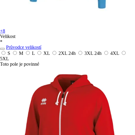
+8
Velikost
*
Průvodce velikostí
S
M
L
XL
2XL
24h
3XL
24h
4XL
5XL
Toto pole je povinné