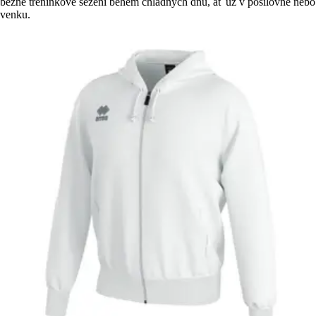
běžné tréninkové sezení během chladných dnů, ať už v posilovně nebo
venku.