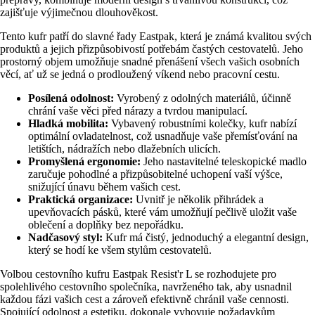
zajišťuje výjimečnou dlouhověkost.
Tento kufr patří do slavné řady Eastpak, která je známá kvalitou svých
produktů a jejich přizpůsobivostí potřebám častých cestovatelů. Jeho
prostorný objem umožňuje snadné přenášení všech vašich osobních
věcí, ať už se jedná o prodloužený víkend nebo pracovní cestu.
Posílená odolnost:
Vyrobený z odolných materiálů, účinně
chrání vaše věci před nárazy a tvrdou manipulací.
Hladká mobilita:
Vybavený robustními kolečky, kufr nabízí
optimální ovladatelnost, což usnadňuje vaše přemísťování na
letištích, nádražích nebo dlažebních ulicích.
Promyšlená ergonomie:
Jeho nastavitelné teleskopické madlo
zaručuje pohodlné a přizpůsobitelné uchopení vaší výšce,
snižující únavu během vašich cest.
Praktická organizace:
Uvnitř je několik přihrádek a
upevňovacích pásků, které vám umožňují pečlivě uložit vaše
oblečení a doplňky bez nepořádku.
Nadčasový styl:
Kufr má čistý, jednoduchý a elegantní design,
který se hodí ke všem stylům cestovatelů.
Volbou cestovního kufru Eastpak Resist'r L se rozhodujete pro
spolehlivého cestovního společníka, navrženého tak, aby usnadnil
každou fázi vašich cest a zároveň efektivně chránil vaše cennosti.
Spojující odolnost a estetiku, dokonale vyhovuje požadavkům