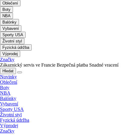
Oblečení
Boty
NBA
Balónky
Vybavení
Sporty USA
Životní styl
Fyzická údržba
Výprodej
Značky
Zákaznický servis ve Francie
Bezpečná platba
Snadné vracení
Hledat
Novinky
Oblečení
Boty
NBA
Balónky
Vybavení
Sporty USA
Životní styl
Fyzická údržba
Výprodej
Značky