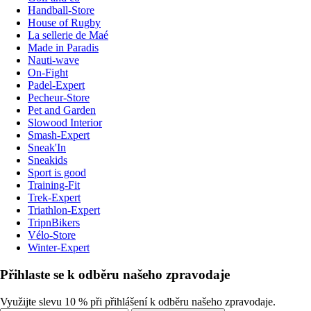
Handball-Store
House of Rugby
La sellerie de Maé
Made in Paradis
Nauti-wave
On-Fight
Padel-Expert
Pecheur-Store
Pet and Garden
Slowood Interior
Smash-Expert
Sneak'In
Sneakids
Sport is good
Training-Fit
Trek-Expert
Triathlon-Expert
TripnBikers
Vélo-Store
Winter-Expert
Přihlaste se k odběru našeho zpravodaje
Využijte slevu 10 % při přihlášení k odběru našeho zpravodaje.