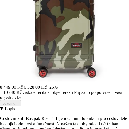
8 449,00 Kč
6 328,00 Kč
-25%
+316,40 Kč
ziskate na dalsi objednavku
Pripsano po potvrzeni vasi
objednavky
Loading...
Popis
Cestovní kufr Eastpak Resist'r L je ideálním doplňkem pro cestovatele
hledající odolnost a funkčnost. Navržen tak, aby odolal nástrahám
přepravy, kombinuje moderní design s trvanlivou konstrukcí, což