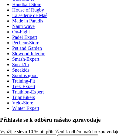
Handball-Store
House of Rugby
La sellerie de Maé
Made in Paradis
Nauti-wave
On-Fight
Padel-Expert
Pecheur-Store
Pet and Garden
Slowood Interior
Smash-Expert
Sneak'In
Sneakids
Sport is good
Training-Fit
Trek-Expert
Triathlon-Expert
TripnBikers
Vélo-Store
Winter-Expert
Přihlaste se k odběru našeho zpravodaje
Využijte slevu 10 % při přihlášení k odběru našeho zpravodaje.