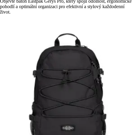
Objevte batoh Eastpak Gerys Pro, který spojil odolnost, ergonomické
pohodlí a optimální organizaci pro efektivní a stylový každodenní
život.