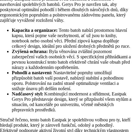
navrhování spolehlivých batohů. Gerys Pro je navržen tak, aby
poskytoval optimální pohodlí i během dlouhých náročných dnů, díky
ergonomickým popruhům a polstrovanému zádovému panelu, který
zajišťuje vyvážené rozložení váhy.
Kapacita a organizace:
Tento batoh nabízí prostornou hlavní
kapsu, která pojme vaše nezbytnosti, ať už jsou to knihy,
notebook nebo osobní věci. Přední zipová kapsa doplňuje
celkový design, ideální pro uložení drobných předmětů po ruce.
Zvýšená ochrana:
Byla věnována zvláštní pozornost
zabezpečení vašich osobních věcí. S specifickými přihrádkami a
pevnou konstrukcí tento batoh efektivně chrání vaše obsah před
nárazy a každodenním opotřebením.
Pohodlí a nastavení:
Nastavitelné popruhy umožňují
přizpůsobit batoh vaší postavě, nabízejí stabilní a pohodlnou
oporu. Polstrování na zadní straně optimalizuje ventilaci a
snižuje únavu při delším nošení.
Nadčasový styl:
Kombinující modernost a střídmost, Eastpak
Gerys Pro představuje design, který se přizpůsobí všem stylům a
situacím, od kanceláře po univerzitu, včetně městských
přepravních prostředků.
Stručně řečeno, tento batoh Eastpak je spolehlivou volbou pro ty, kteří
hledají produkt, který je zároveň funkční, odolný a pohodlný.
Efektivně podporuje aktivní životní styl díky technickým vlastnostem