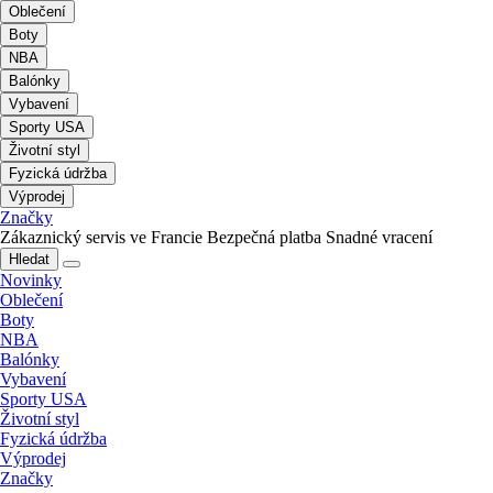
Oblečení
Boty
NBA
Balónky
Vybavení
Sporty USA
Životní styl
Fyzická údržba
Výprodej
Značky
Zákaznický servis ve Francie
Bezpečná platba
Snadné vracení
Hledat
Novinky
Oblečení
Boty
NBA
Balónky
Vybavení
Sporty USA
Životní styl
Fyzická údržba
Výprodej
Značky