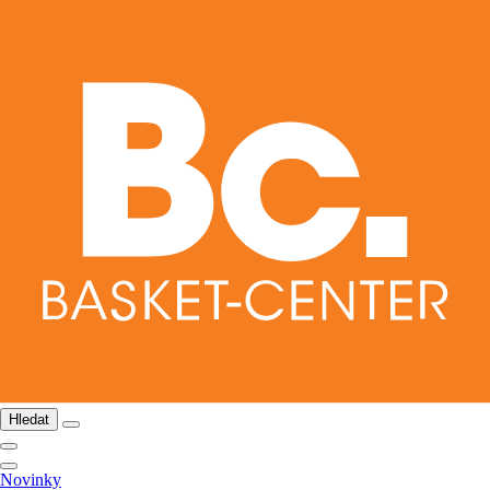
Hledat
Novinky