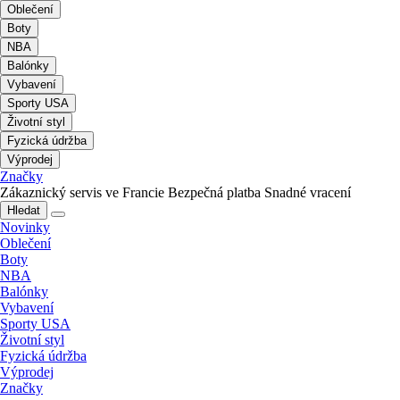
Oblečení
Boty
NBA
Balónky
Vybavení
Sporty USA
Životní styl
Fyzická údržba
Výprodej
Značky
Zákaznický servis ve Francie
Bezpečná platba
Snadné vracení
Hledat
Novinky
Oblečení
Boty
NBA
Balónky
Vybavení
Sporty USA
Životní styl
Fyzická údržba
Výprodej
Značky