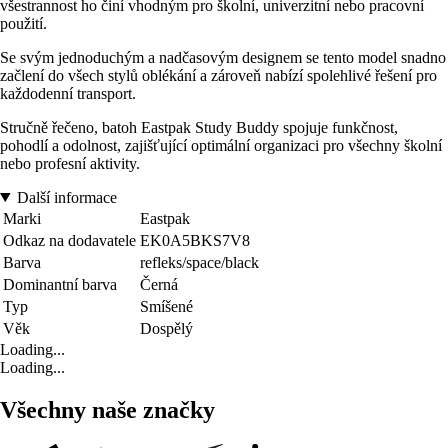
všestrannost ho činí vhodným pro školní, univerzitní nebo pracovní
použití.
Se svým jednoduchým a nadčasovým designem se tento model snadno
začlení do všech stylů oblékání a zároveň nabízí spolehlivé řešení pro
každodenní transport.
Stručně řečeno, batoh Eastpak Study Buddy spojuje funkčnost,
pohodlí a odolnost, zajišťující optimální organizaci pro všechny školní
nebo profesní aktivity.
Další informace
Marki
Eastpak
Odkaz na dodavatele
EK0A5BKS7V8
Barva
refleks/space/black
Dominantní barva
Černá
Typ
Smíšené
Věk
Dospělý
Loading...
Loading...
Všechny naše značky