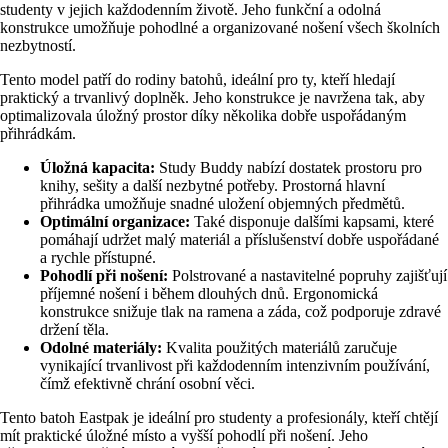
studenty v jejich každodenním životě. Jeho funkční a odolná
konstrukce umožňuje pohodlné a organizované nošení všech školních
nezbytností.
Tento model patří do rodiny batohů, ideální pro ty, kteří hledají
praktický a trvanlivý doplněk. Jeho konstrukce je navržena tak, aby
optimalizovala úložný prostor díky několika dobře uspořádaným
přihrádkám.
Úložná kapacita:
Study Buddy nabízí dostatek prostoru pro
knihy, sešity a další nezbytné potřeby. Prostorná hlavní
přihrádka umožňuje snadné uložení objemných předmětů.
Optimální organizace:
Také disponuje dalšími kapsami, které
pomáhají udržet malý materiál a příslušenství dobře uspořádané
a rychle přístupné.
Pohodlí při nošení:
Polstrované a nastavitelné popruhy zajišťují
příjemné nošení i během dlouhých dnů. Ergonomická
konstrukce snižuje tlak na ramena a záda, což podporuje zdravé
držení těla.
Odolné materiály:
Kvalita použitých materiálů zaručuje
vynikající trvanlivost při každodenním intenzivním používání,
čímž efektivně chrání osobní věci.
Tento batoh Eastpak je ideální pro studenty a profesionály, kteří chtějí
mít praktické úložné místo a vyšší pohodlí při nošení. Jeho