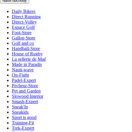
Naše obchody
Daily Bikers
Direct Running
Direct-Volley
Espace Golf
Foot-Store
Gallop Store
Golf and co
Handball-Store
House of Rugby
La sellerie de Maé
Made in Paradis
Nauti-wave
On-Fight
Padel-Expert
Pecheur-Store
Pet and Garden
Slowood Interior
Smash-Expert
Sneak'In
Sneakids
Sport is good
Training-Fit
Trek-Expert