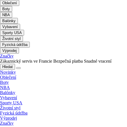
Oblečení
Boty
NBA
Balónky
Vybavení
Sporty USA
Životní styl
Fyzická údržba
Výprodej
Značky
Zákaznický servis ve Francie
Bezpečná platba
Snadné vracení
Hledat
Novinky
Oblečení
Boty
NBA
Balónky
Vybavení
Sporty USA
Životní styl
Fyzická údržba
Výprodej
Značky