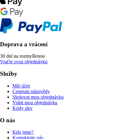
Doprava a vrácení
30 dní na rozmyšlenou
Vraťte svou objednávku
Služby
Můj účet
Centrum nápovědy
Sledovat mou objednávku
Vrátit mou objednávku
Kódy slev
O nás
Kdo jsme?
Kontaktujte nás