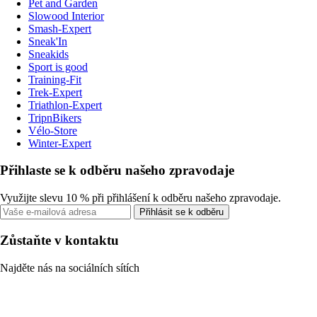
Pet and Garden
Slowood Interior
Smash-Expert
Sneak'In
Sneakids
Sport is good
Training-Fit
Trek-Expert
Triathlon-Expert
TripnBikers
Vélo-Store
Winter-Expert
Přihlaste se k odběru našeho zpravodaje
Využijte slevu 10 % při přihlášení k odběru našeho zpravodaje.
Přihlásit se k odběru
Zůstaňte v kontaktu
Najděte nás na sociálních sítích