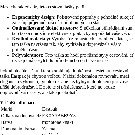
Mezi charakteristiky této cestovní tašky patří:
Ergonomický design:
Polstrované popruhy a pohodlná rukojeť
zajišťují příjemné nošení, i při dlouhých cestách.
Optimalizované úložné prostory:
S několika přihrádkami vám
tato taška umožňuje efektivně a prakticky uspořádat vaše věci.
Kvalitní materiály:
Vyrobená z robustních a odolných látek, je
tato taška navržena tak, aby vydržela a doprovázela vás v
průběhu času.
Polyvalentnost:
Tato taška se hodí pro různé styly cestování, ať
už se jedná o výlet do přírody nebo cestu ve městě.
Pokud hledáte tašku, která kombinuje funkčnost a estetiku, cestovní
taška Eastpak je chytrou volbou. Nabízí dokonalou rovnováhu mezi
elegancí a výkonem, rychle se stane nezbytným doplňkem pro vaše
příští dobrodružství. Dopřejte si příslušenství, které ne pouze
doprovodí vaše cesty, ale také je obohatí.
Další informace
Marki
Eastpak
Odkaz na dodavatele
EK0A5BBR9Y8
Barva
monotone khaki
Dominantní barva
Zelená