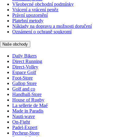
Všeobecné obchodní podmínky
Vrácení a vrácení peněz
Právní upozornění
Platební metody
Náklady na dopravu a možnosti doručení
Oznámení o ochraně soukromí
Naše obchody
Daily Bikers
Direct Running
Direct-Volley
Espace Golf
Foot-Store
Gallop Store
Golf and co
Handball-Store
House of Rugby
La sellerie de Maé
Made in Paradis
Nauti-wave
On-Fight
Padel-Expert
Pecheur-Store