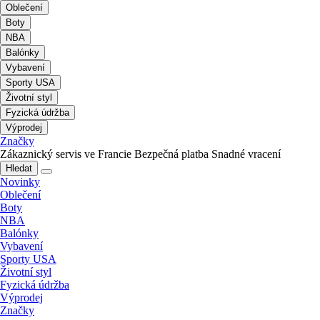
Oblečení
Boty
NBA
Balónky
Vybavení
Sporty USA
Životní styl
Fyzická údržba
Výprodej
Značky
Zákaznický servis ve Francie
Bezpečná platba
Snadné vracení
Hledat
Novinky
Oblečení
Boty
NBA
Balónky
Vybavení
Sporty USA
Životní styl
Fyzická údržba
Výprodej
Značky