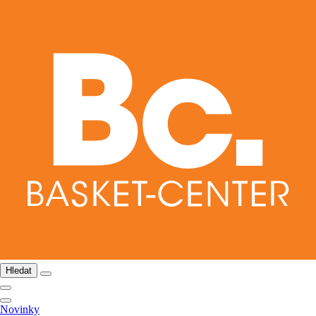
Hledat
Novinky