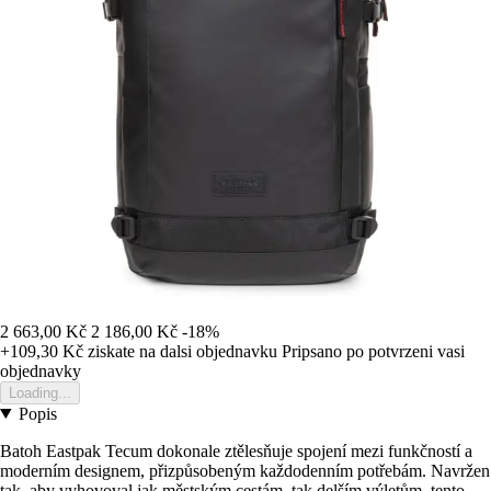
2 663,00 Kč
2 186,00 Kč
-18%
+109,30 Kč
ziskate na dalsi objednavku
Pripsano po potvrzeni vasi
objednavky
Loading...
Popis
Batoh Eastpak Tecum dokonale ztělesňuje spojení mezi funkčností a
moderním designem, přizpůsobeným každodenním potřebám. Navržen
tak, aby vyhovoval jak městským cestám, tak delším výletům, tento