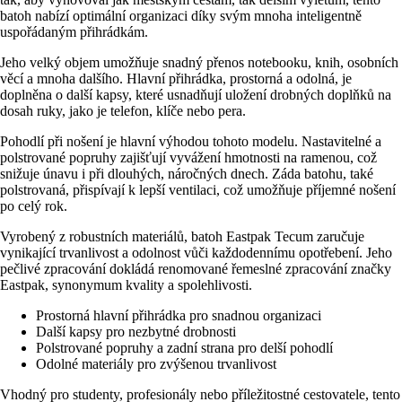
batoh nabízí optimální organizaci díky svým mnoha inteligentně
uspořádaným přihrádkám.
Jeho velký objem umožňuje snadný přenos notebooku, knih, osobních
věcí a mnoha dalšího. Hlavní přihrádka, prostorná a odolná, je
doplněna o další kapsy, které usnadňují uložení drobných doplňků na
dosah ruky, jako je telefon, klíče nebo pera.
Pohodlí při nošení je hlavní výhodou tohoto modelu. Nastavitelné a
polstrované popruhy zajišťují vyvážení hmotnosti na ramenou, což
snižuje únavu i při dlouhých, náročných dnech. Záda batohu, také
polstrovaná, přispívají k lepší ventilaci, což umožňuje příjemné nošení
po celý rok.
Vyrobený z robustních materiálů, batoh Eastpak Tecum zaručuje
vynikající trvanlivost a odolnost vůči každodennímu opotřebení. Jeho
pečlivé zpracování dokládá renomované řemeslné zpracování značky
Eastpak, synonymum kvality a spolehlivosti.
Prostorná hlavní přihrádka pro snadnou organizaci
Další kapsy pro nezbytné drobnosti
Polstrované popruhy a zadní strana pro delší pohodlí
Odolné materiály pro zvýšenou trvanlivost
Vhodný pro studenty, profesionály nebo příležitostné cestovatele, tento