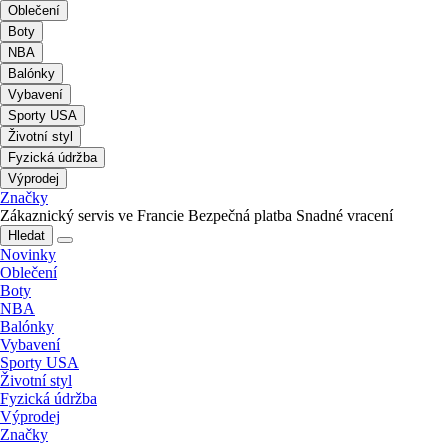
Oblečení
Boty
NBA
Balónky
Vybavení
Sporty USA
Životní styl
Fyzická údržba
Výprodej
Značky
Zákaznický servis ve Francie
Bezpečná platba
Snadné vracení
Hledat
Novinky
Oblečení
Boty
NBA
Balónky
Vybavení
Sporty USA
Životní styl
Fyzická údržba
Výprodej
Značky