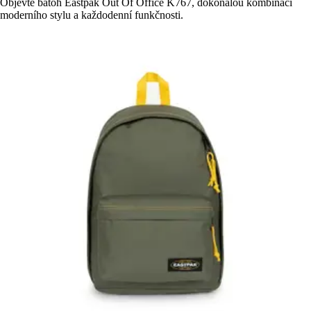
Objevte batoh Eastpak Out Of Office K767, dokonalou kombinaci
moderního stylu a každodenní funkčnosti.