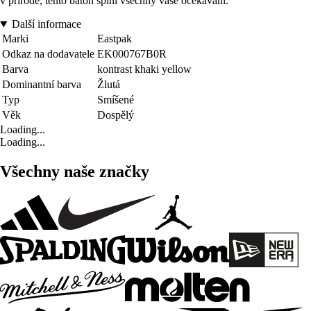
v přírodě, tento batoh splní všechny vaše očekávání.
Další informace
Marki
Eastpak
Odkaz na dodavatele
EK000767B0R
Barva
kontrast khaki yellow
Dominantní barva
Žlutá
Typ
Smíšené
Věk
Dospělý
Loading...
Loading...
Všechny naše značky