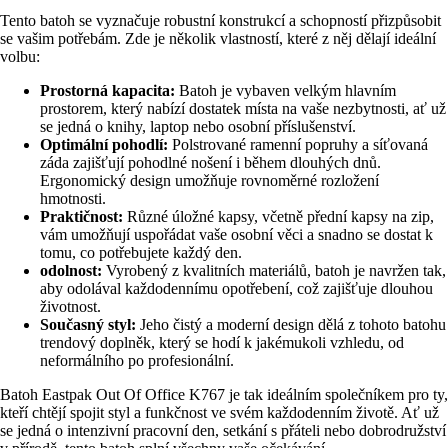
Tento batoh se vyznačuje robustní konstrukcí a schopností přizpůsobit
se vašim potřebám. Zde je několik vlastností, které z něj dělají ideální
volbu:
Prostorná kapacita:
Batoh je vybaven velkým hlavním
prostorem, který nabízí dostatek místa na vaše nezbytnosti, ať už
se jedná o knihy, laptop nebo osobní příslušenství.
Optimální pohodlí:
Polstrované ramenní popruhy a síťovaná
záda zajišťují pohodlné nošení i během dlouhých dnů.
Ergonomický design umožňuje rovnoměrné rozložení
hmotnosti.
Praktičnost:
Různé úložné kapsy, včetně přední kapsy na zip,
vám umožňují uspořádat vaše osobní věci a snadno se dostat k
tomu, co potřebujete každý den.
odolnost:
Vyrobený z kvalitních materiálů, batoh je navržen tak,
aby odolával každodennímu opotřebení, což zajišťuje dlouhou
životnost.
Současný styl:
Jeho čistý a moderní design dělá z tohoto batohu
trendový doplněk, který se hodí k jakémukoli vzhledu, od
neformálního po profesionální.
Batoh Eastpak Out Of Office K767 je tak ideálním společníkem pro ty,
kteří chtějí spojit styl a funkčnost ve svém každodenním životě. Ať už
se jedná o intenzivní pracovní den, setkání s přáteli nebo dobrodružství