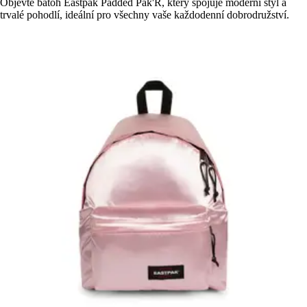
Objevte batoh Eastpak Padded Pak'R, který spojuje moderní styl a
trvalé pohodlí, ideální pro všechny vaše každodenní dobrodružství.