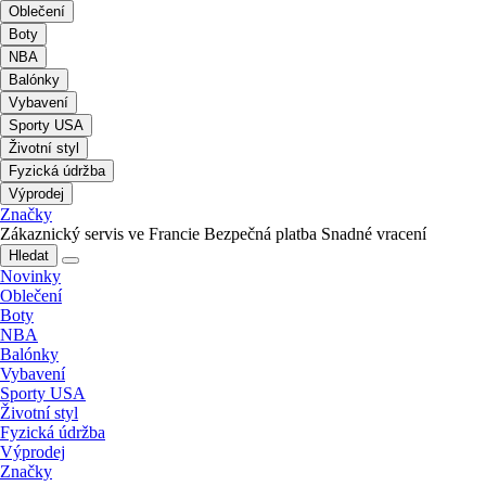
Oblečení
Boty
NBA
Balónky
Vybavení
Sporty USA
Životní styl
Fyzická údržba
Výprodej
Značky
Zákaznický servis ve Francie
Bezpečná platba
Snadné vracení
Hledat
Novinky
Oblečení
Boty
NBA
Balónky
Vybavení
Sporty USA
Životní styl
Fyzická údržba
Výprodej
Značky