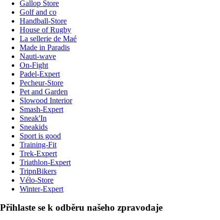
Gallop Store
Golf and co
Handball-Store
House of Rugby
La sellerie de Maé
Made in Paradis
Nauti-wave
On-Fight
Padel-Expert
Pecheur-Store
Pet and Garden
Slowood Interior
Smash-Expert
Sneak'In
Sneakids
Sport is good
Training-Fit
Trek-Expert
Triathlon-Expert
TripnBikers
Vélo-Store
Winter-Expert
Přihlaste se k odběru našeho zpravodaje