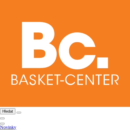
Hledat
Novinky