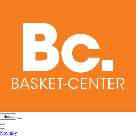
Hledat
Novinky