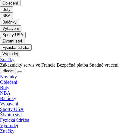
Oblečení
Boty
NBA
Balónky
Vybavení
Sporty USA
Životní styl
Fyzická údržba
Výprodej
Značky
Zákaznický servis ve Francie
Bezpečná platba
Snadné vracení
Hledat
Novinky
Oblečení
Boty
NBA
Balónky
Vybavení
Sporty USA
Životní styl
Fyzická údržba
Výprodej
Značky