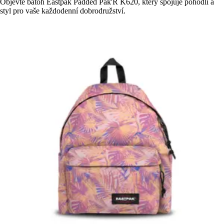
Objevte batoh Eastpak Padded Pak'R K620, který spojuje pohodlí a
styl pro vaše každodenní dobrodružství.