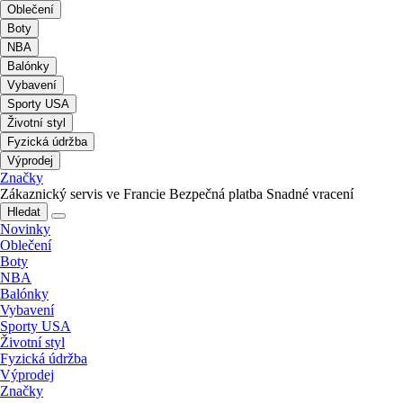
Oblečení
Boty
NBA
Balónky
Vybavení
Sporty USA
Životní styl
Fyzická údržba
Výprodej
Značky
Zákaznický servis ve Francie
Bezpečná platba
Snadné vracení
Hledat
Novinky
Oblečení
Boty
NBA
Balónky
Vybavení
Sporty USA
Životní styl
Fyzická údržba
Výprodej
Značky