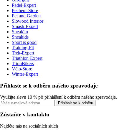
Padel-Expert
Pecheur-Store
Pet and Garden
Slowood Interior
Smash-Expert
Sneak'In
Sneakids
Sport is good
Training-Fit
Trek-Expert
Triathlon-Expert
TripnBikers
Vélo-Store
Winter-Expert
Přihlaste se k odběru našeho zpravodaje
Využijte slevu 10 % při přihlášení k odběru našeho zpravodaje.
Přihlásit se k odběru
Zůstaňte v kontaktu
Najděte nás na sociálních sítích