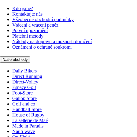
Kdo jsme?
Kontaktujte nás
Všeobecné obchodní podmínky
Vrácení a vrácení peněz
Právní upozornění
Platební metody
Náklady na dopravu a možnosti doručení
Oznámení o ochraně soukromí
Naše obchody
Daily Bikers
Direct Running
Direct-Volley
Espace Golf
Foot-Store
Gallop Store
Golf and co
Handball-Store
House of Rugby
La sellerie de Maé
Made in Paradis
Nauti-wave
On-Fight