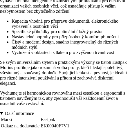
vybaven mnoha inteligentně rozmístěnými přihrádkami pro efektivní
organizaci vašich osobních věcí, což usnadňuje přístup k vašim
nezbytnostem bez zbytečného zdržení.
Kapacita vhodná pro přepravu dokumentů, elektronického
vybavení a osobních věcí
Specifické přihrádky pro optimální úložný prostor
Nastavitelné popruhy pro přizpůsobený komfort při nošení
Čistý a moderní design, snadno integrovatelný do různých
módních stylů
Vyztužení v oblastech s tlakem pro zvýšenou trvanlivost
Se svým univerzálním stylem a praktickými výkony se batoh Eastpak
Morius profiluje jako rozumná volba pro ty, kteří hledají spolehlivý,
všestranný a současný doplněk. Spojující lehkost a pevnost, je ideální
pro různé intenzivní používání a přitom si zachovává diskrétní
eleganci.
Vychutnejte si harmonickou rovnováhu mezi estetikou a ergonomií s
batohem navrženým tak, aby zjednodušil váš každodenní život a
usnadnil vaše cestování.
Další informace
Marki
Eastpak
Odkaz na dodavatele
EK00040F7V1