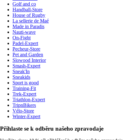
Golf and co
Handball-Store
House of Rugby
La sellerie de Maé
Made in Paradis
Nauti-wave
On-Fight
Padel-Expert
Pecheur-Store
Pet and Garden
Slowood Interior
Smash-Expert
Sneak'In
Sneakids
Sport is good
Training-Fit
Trek-Expert
Triathlon-Expert
TripnBikers
Vélo-Store
Winter-Expert
Přihlaste se k odběru našeho zpravodaje