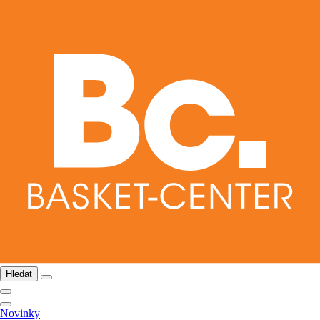
Hledat
Novinky