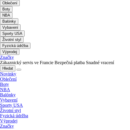
Oblečení
Boty
NBA
Balónky
Vybavení
Sporty USA
Životní styl
Fyzická údržba
Výprodej
Značky
Zákaznický servis ve Francie
Bezpečná platba
Snadné vracení
Hledat
Novinky
Oblečení
Boty
NBA
Balónky
Vybavení
Sporty USA
Životní styl
Fyzická údržba
Výprodej
Značky