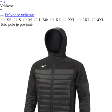
+-2
Velikost
*
Průvodce velikostí
XS
S
M
L
24h
XL
2XL
3XL
4XL
Toto pole je povinné