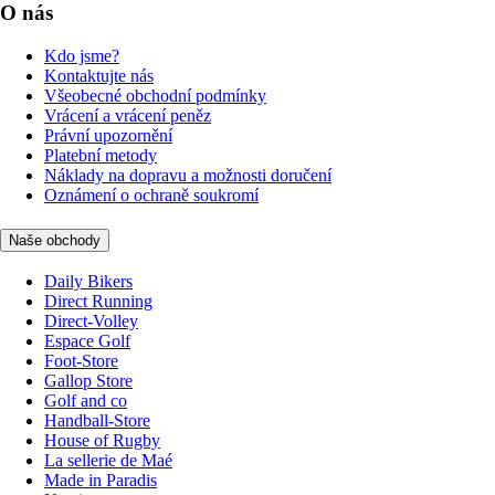
O nás
Kdo jsme?
Kontaktujte nás
Všeobecné obchodní podmínky
Vrácení a vrácení peněz
Právní upozornění
Platební metody
Náklady na dopravu a možnosti doručení
Oznámení o ochraně soukromí
Naše obchody
Daily Bikers
Direct Running
Direct-Volley
Espace Golf
Foot-Store
Gallop Store
Golf and co
Handball-Store
House of Rugby
La sellerie de Maé
Made in Paradis