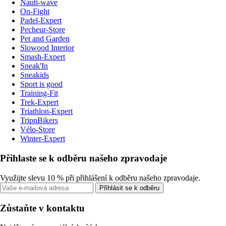
Nauti-wave
On-Fight
Padel-Expert
Pecheur-Store
Pet and Garden
Slowood Interior
Smash-Expert
Sneak'In
Sneakids
Sport is good
Training-Fit
Trek-Expert
Triathlon-Expert
TripnBikers
Vélo-Store
Winter-Expert
Přihlaste se k odběru našeho zpravodaje
Využijte slevu 10 % při přihlášení k odběru našeho zpravodaje.
Přihlásit se k odběru
Zůstaňte v kontaktu