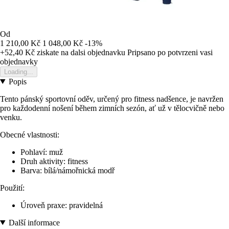
Od
1 210,00 Kč
1 048,00 Kč
-13%
+52,40 Kč
ziskate na dalsi objednavku
Pripsano po potvrzeni vasi
objednavky
Loading...
Popis
Tento pánský sportovní oděv, určený pro fitness nadšence, je navržen
pro každodenní nošení během zimních sezón, ať už v tělocvičně nebo
venku.
Obecné vlastnosti:
Pohlaví: muž
Druh aktivity: fitness
Barva: bílá/námořnická modř
Použití:
Úroveň praxe: pravidelná
Další informace