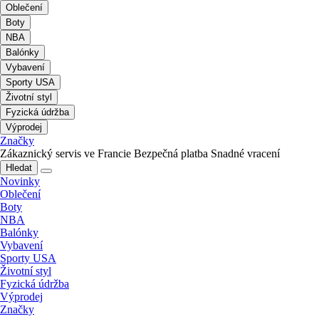
Oblečení
Boty
NBA
Balónky
Vybavení
Sporty USA
Životní styl
Fyzická údržba
Výprodej
Značky
Zákaznický servis ve Francie
Bezpečná platba
Snadné vracení
Hledat
Novinky
Oblečení
Boty
NBA
Balónky
Vybavení
Sporty USA
Životní styl
Fyzická údržba
Výprodej
Značky