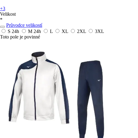
+3
Velikost
*
Průvodce velikostí
S
24h
M
24h
L
XL
2XL
3XL
Toto pole je povinné