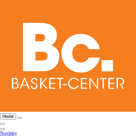
Hledat
Novinky