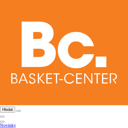
Hledat
Novinky