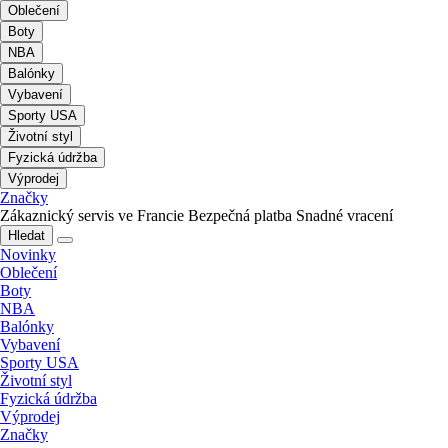
Oblečení
Boty
NBA
Balónky
Vybavení
Sporty USA
Životní styl
Fyzická údržba
Výprodej
Značky
Zákaznický servis ve Francie
Bezpečná platba
Snadné vracení
Hledat
Novinky
Oblečení
Boty
NBA
Balónky
Vybavení
Sporty USA
Životní styl
Fyzická údržba
Výprodej
Značky