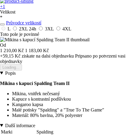
+1
Velikost
*
Průvodce velikostí
L
2XL
24h
3XL
4XL
Toto pole je povinné
Od
1 210,00 Kč
1 183,00 Kč
+59,15 Kč
ziskate na dalsi objednavku
Pripsano po potvrzeni vasi
objednavky
Loading...
Popis
Mikina s kapucí Spalding Team II
Mikina, vnitřek nečesaný
Kapuce s kontrastní podšívkou
Kangaroo kapsa
Malé potisky "Spalding" a "True To The Game"
Materiál: 80% bavlna, 20% polyester
Další informace
Marki
Spalding