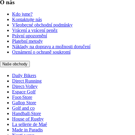
O nás
Kdo jsme?
Kontaktujte nás
Všeobecné obchodní podmínky
Vrácení a vrácení peněz
Právní upozornění
Platební metody
Náklady na dopravu a možnosti doručení
Oznámení o ochraně soukromí
Naše obchody
Daily Bikers
Direct Running
Direct-Volley
Espace Golf
Foot-Store
Gallop Store
Golf and co
Handball-Store
House of Rugby
La sellerie de Maé
Made in Paradis