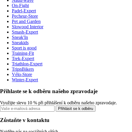
Nauti-wave
On-Fight
Padel-Expert
Pecheur-Store
Pet and Garden
Slowood Interior
Smash-Expert
Sneak'In
Sneakids
Sport is good
Training-Fit
Trek-Expert
Triathlon-Expert
TripnBikers
Vélo-Store
Winter-Expert
Přihlaste se k odběru našeho zpravodaje
Využijte slevu 10 % při přihlášení k odběru našeho zpravodaje.
Přihlásit se k odběru
Zůstaňte v kontaktu
Najděte nás na sociálních sítích