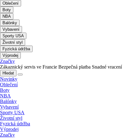
Oblečení
Boty
NBA
Balónky
Vybavení
Sporty USA
Životní styl
Fyzická údržba
Výprodej
Značky
Zákaznický servis ve Francie
Bezpečná platba
Snadné vracení
Hledat
Novinky
Oblečení
Boty
NBA
Balónky
Vybavení
Sporty USA
Životní styl
Fyzická údržba
Výprodej
Značky