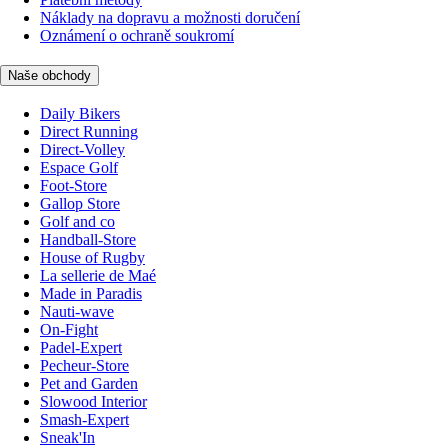
Náklady na dopravu a možnosti doručení
Oznámení o ochraně soukromí
Naše obchody
Daily Bikers
Direct Running
Direct-Volley
Espace Golf
Foot-Store
Gallop Store
Golf and co
Handball-Store
House of Rugby
La sellerie de Maé
Made in Paradis
Nauti-wave
On-Fight
Padel-Expert
Pecheur-Store
Pet and Garden
Slowood Interior
Smash-Expert
Sneak'In