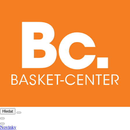
Hledat
Novinky