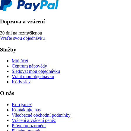
Doprava a vrácení
30 dní na rozmyšlenou
Vraťte svou objednávku
Služby
Můj účet
Centrum nápovědy
Sledovat mou objednávku
Vrátit mou objednávku
Kódy slev
O nás
Kdo jsme?
Kontaktujte nás
Všeobecné obchodní podmínky
Vrácení a vrácení peněz
Právní upozornění
Platební metody