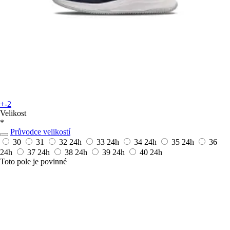
+-2
Velikost
*
Průvodce velikostí
30
31
32
24h
33
24h
34
24h
35
24h
36
24h
37
24h
38
24h
39
24h
40
24h
Toto pole je povinné