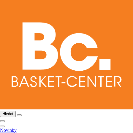
Hledat
Novinky