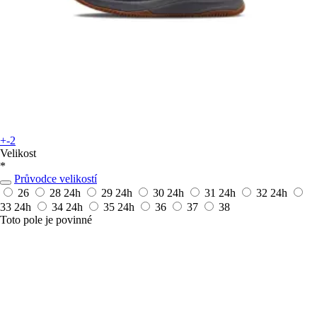
+-2
Velikost
*
Průvodce velikostí
26
28
24h
29
24h
30
24h
31
24h
32
24h
33
24h
34
24h
35
24h
36
37
38
Toto pole je povinné