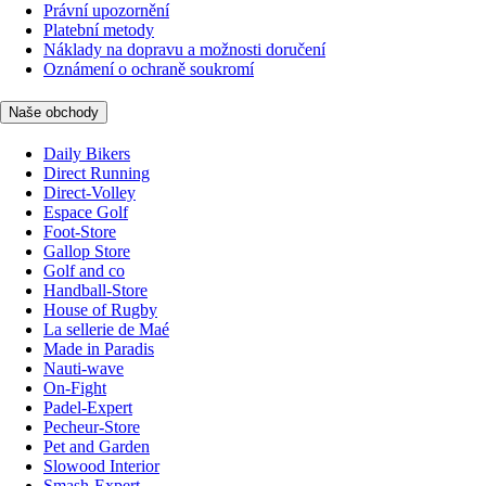
Právní upozornění
Platební metody
Náklady na dopravu a možnosti doručení
Oznámení o ochraně soukromí
Naše obchody
Daily Bikers
Direct Running
Direct-Volley
Espace Golf
Foot-Store
Gallop Store
Golf and co
Handball-Store
House of Rugby
La sellerie de Maé
Made in Paradis
Nauti-wave
On-Fight
Padel-Expert
Pecheur-Store
Pet and Garden
Slowood Interior
Smash-Expert