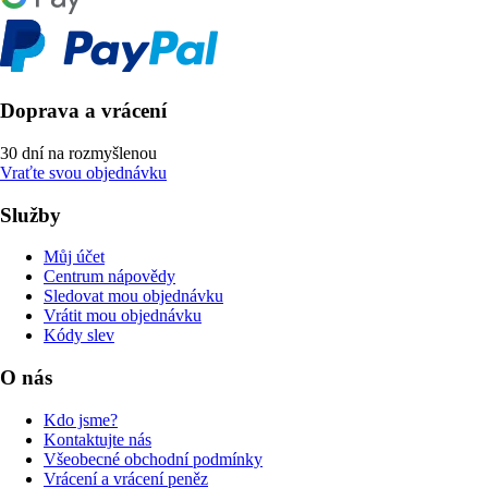
Doprava a vrácení
30 dní na rozmyšlenou
Vraťte svou objednávku
Služby
Můj účet
Centrum nápovědy
Sledovat mou objednávku
Vrátit mou objednávku
Kódy slev
O nás
Kdo jsme?
Kontaktujte nás
Všeobecné obchodní podmínky
Vrácení a vrácení peněz