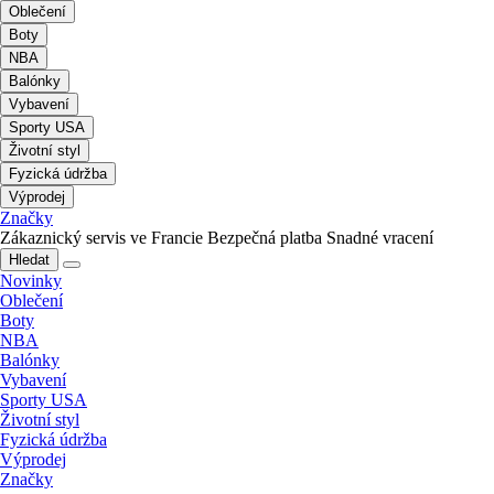
Oblečení
Boty
NBA
Balónky
Vybavení
Sporty USA
Životní styl
Fyzická údržba
Výprodej
Značky
Zákaznický servis ve Francie
Bezpečná platba
Snadné vracení
Hledat
Novinky
Oblečení
Boty
NBA
Balónky
Vybavení
Sporty USA
Životní styl
Fyzická údržba
Výprodej
Značky