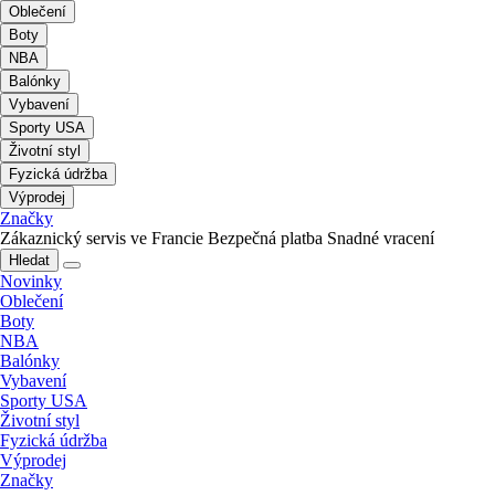
Oblečení
Boty
NBA
Balónky
Vybavení
Sporty USA
Životní styl
Fyzická údržba
Výprodej
Značky
Zákaznický servis ve Francie
Bezpečná platba
Snadné vracení
Hledat
Novinky
Oblečení
Boty
NBA
Balónky
Vybavení
Sporty USA
Životní styl
Fyzická údržba
Výprodej
Značky