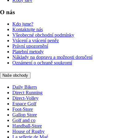
Kódy slev
O nás
Kdo jsme?
Kontaktujte nás
Všeobecné obchodní podmínky
Vrácení a vrácení peněz
Právní upozornění
Platební metody
Náklady na dopravu a možnosti doručení
Oznámení o ochraně soukromí
Naše obchody
Daily Bikers
Direct Running
Direct-Volley
Espace Golf
Foot-Store
Gallop Store
Golf and co
Handball-Store
House of Rugby
La sellerie de Maé