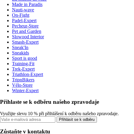
Made in Paradis
Nauti-wave
On-Fight
Padel-Expert
Pecheur-Store
Pet and Garden
Slowood Interior
Smash-Expert
Sneak'In
Sneakids
Sport is good
Training-Fit
Trek-Expert
Triathlon-Expert
TripnBikers
Vélo-Store
Winter-Expert
Přihlaste se k odběru našeho zpravodaje
Využijte slevu 10 % při přihlášení k odběru našeho zpravodaje.
Přihlásit se k odběru
Zůstaňte v kontaktu