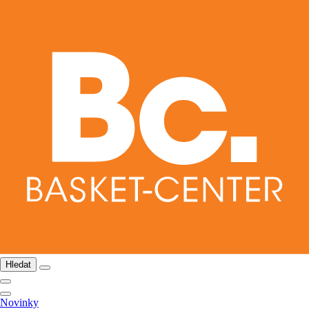
Hledat
Novinky