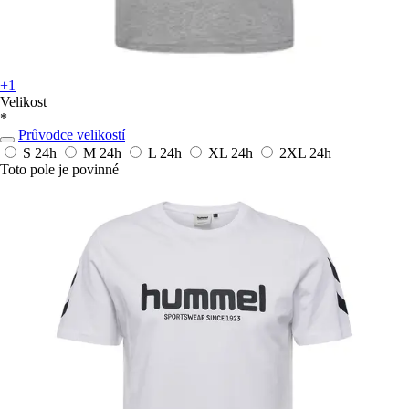
+1
Velikost
*
Průvodce velikostí
S
24h
M
24h
L
24h
XL
24h
2XL
24h
Toto pole je povinné