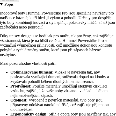
Popis
Indoorové boty Hummel Powerstrike Pro jsou speciálně navrženy pro
nadšence házené, kteří hledají výkon a pohodlí. Určeny pro dospělé,
tyto boty kombinují inovaci a styl, splňují požadavky hráčů, ať už jsou
začátečníci nebo pokročilí.
Díky unisex designu se hodí jak pro muže, tak pro ženy, což zajišťuje
všestrannost, která je na hřišti ceněna. Hummel Powerstrike Pro se
vyznačují výjimečnou přilnavostí, což umožňuje dokonalou kontrolu
pohybů a rychlé změny směru, které jsou při zápasech házené
nezbytné.
Mezi pozoruhodné vlastnosti patří:
Optimalizované tlumení:
Vložka je navržena tak, aby
poskytovala vynikající tlumení, snižovala dopad na klouby a
zvyšovala pohodlí během dlouhých herních seancí.
Prodyšnost:
Použité materiály umožňují efektivní cirkulaci
vzduchu, zajišťují, že vaše nohy zůstanou v chladu i během
nejintenzivnějších zápasů.
Odolnost:
Vyrobené z pevných materiálů, tyto boty jsou
připraveny odolávat nárokům hřiště, což zajišťuje příjemnou
dlouhověkost.
Ergonomický design:
Střih a opora boty jsou navrženy tak, aby