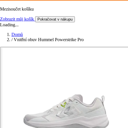
Mezisoučet košíku
Zobrazit můj košík
Pokračovat v nákupu
Loading...
Domů
/
Vnitřní obuv Hummel Powerstrike Pro