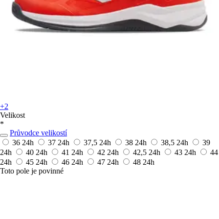
+2
Velikost
*
Průvodce velikostí
36
24h
37
24h
37,5
24h
38
24h
38,5
24h
39
24h
40
24h
41
24h
42
24h
42,5
24h
43
24h
44
24h
45
24h
46
24h
47
24h
48
24h
Toto pole je povinné