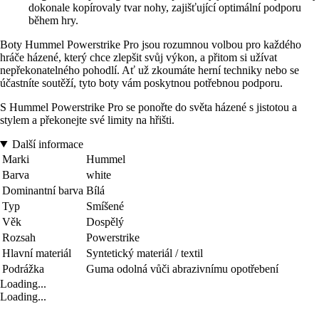
dokonale kopírovaly tvar nohy, zajišťující optimální podporu
během hry.
Boty Hummel Powerstrike Pro jsou rozumnou volbou pro každého
hráče házené, který chce zlepšit svůj výkon, a přitom si užívat
nepřekonatelného pohodlí. Ať už zkoumáte herní techniky nebo se
účastníte soutěží, tyto boty vám poskytnou potřebnou podporu.
S Hummel Powerstrike Pro se ponořte do světa házené s jistotou a
stylem a překonejte své limity na hřišti.
Další informace
Marki
Hummel
Barva
white
Dominantní barva
Bílá
Typ
Smíšené
Věk
Dospělý
Rozsah
Powerstrike
Hlavní materiál
Syntetický materiál / textil
Podrážka
Guma odolná vůči abrazivnímu opotřebení
Loading...
Loading...