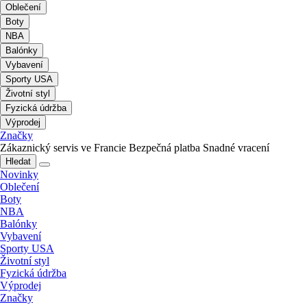
Oblečení
Boty
NBA
Balónky
Vybavení
Sporty USA
Životní styl
Fyzická údržba
Výprodej
Značky
Zákaznický servis ve Francie
Bezpečná platba
Snadné vracení
Hledat
Novinky
Oblečení
Boty
NBA
Balónky
Vybavení
Sporty USA
Životní styl
Fyzická údržba
Výprodej
Značky