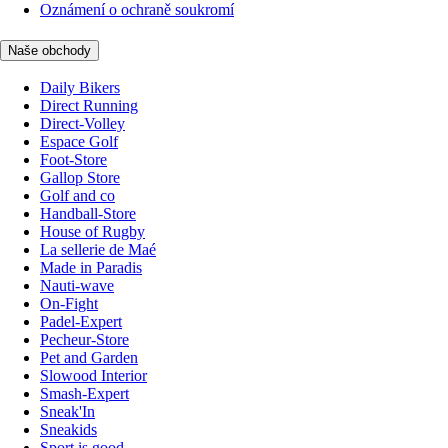
Oznámení o ochraně soukromí
Naše obchody
Daily Bikers
Direct Running
Direct-Volley
Espace Golf
Foot-Store
Gallop Store
Golf and co
Handball-Store
House of Rugby
La sellerie de Maé
Made in Paradis
Nauti-wave
On-Fight
Padel-Expert
Pecheur-Store
Pet and Garden
Slowood Interior
Smash-Expert
Sneak'In
Sneakids
Sport is good