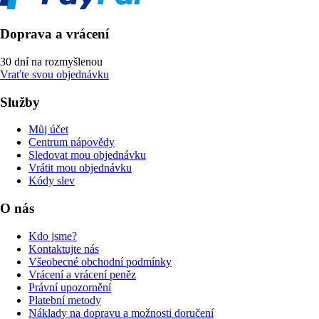
Doprava a vrácení
30 dní na rozmyšlenou
Vraťte svou objednávku
Služby
Můj účet
Centrum nápovědy
Sledovat mou objednávku
Vrátit mou objednávku
Kódy slev
O nás
Kdo jsme?
Kontaktujte nás
Všeobecné obchodní podmínky
Vrácení a vrácení peněz
Právní upozornění
Platební metody
Náklady na dopravu a možnosti doručení