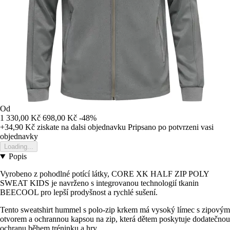
Od
1 330,00 Kč
698,00 Kč
-48%
+34,90 Kč
ziskate na dalsi objednavku
Pripsano po potvrzeni vasi
objednavky
Loading...
Popis
Vyrobeno z pohodlné potící látky, CORE XK HALF ZIP POLY
SWEAT KIDS je navrženo s integrovanou technologií tkanin
BEECOOL pro lepší prodyšnost a rychlé sušení.
Tento sweatshirt hummel s polo-zip krkem má vysoký límec s zipovým
otvorem a ochrannou kapsou na zip, která dětem poskytuje dodatečnou
ochranu během tréninku a hry.