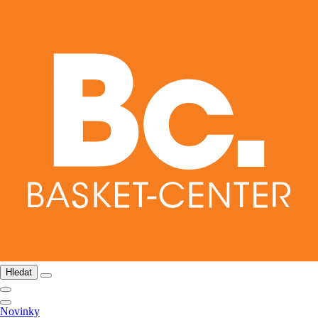
Hledat
Novinky