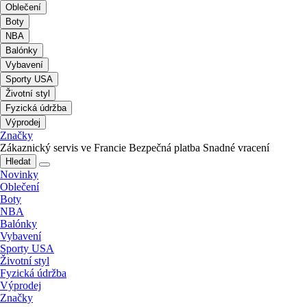
Oblečení
Boty
NBA
Balónky
Vybavení
Sporty USA
Životní styl
Fyzická údržba
Výprodej
Značky
Zákaznický servis ve Francie
Bezpečná platba
Snadné vracení
Hledat
Novinky
Oblečení
Boty
NBA
Balónky
Vybavení
Sporty USA
Životní styl
Fyzická údržba
Výprodej
Značky