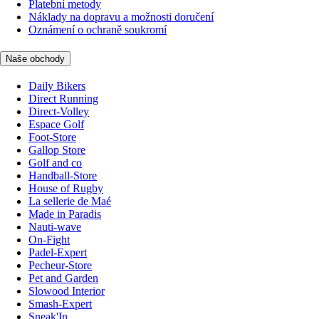
Platební metody
Náklady na dopravu a možnosti doručení
Oznámení o ochraně soukromí
Naše obchody
Daily Bikers
Direct Running
Direct-Volley
Espace Golf
Foot-Store
Gallop Store
Golf and co
Handball-Store
House of Rugby
La sellerie de Maé
Made in Paradis
Nauti-wave
On-Fight
Padel-Expert
Pecheur-Store
Pet and Garden
Slowood Interior
Smash-Expert
Sneak'In