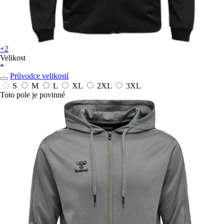
+2
Velikost
*
Průvodce velikostí
S
M
L
XL
2XL
3XL
Toto pole je povinné