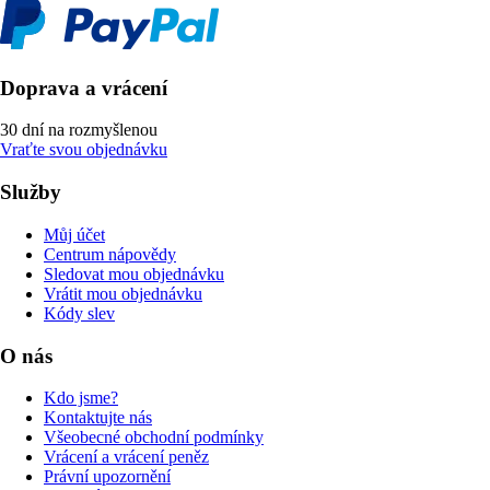
Doprava a vrácení
30 dní na rozmyšlenou
Vraťte svou objednávku
Služby
Můj účet
Centrum nápovědy
Sledovat mou objednávku
Vrátit mou objednávku
Kódy slev
O nás
Kdo jsme?
Kontaktujte nás
Všeobecné obchodní podmínky
Vrácení a vrácení peněz
Právní upozornění