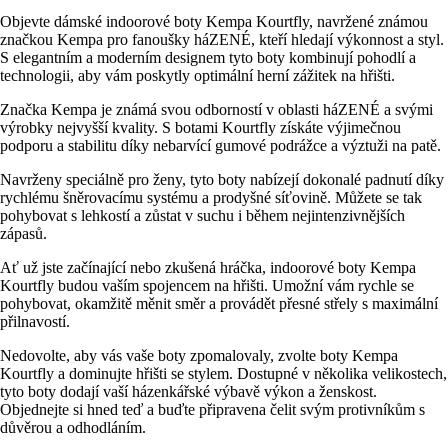
Objevte dámské indoorové boty Kempa Kourtfly, navržené známou
značkou Kempa pro fanoušky háZENÉ, kteří hledají výkonnost a styl.
S elegantním a moderním designem tyto boty kombinují pohodlí a
technologii, aby vám poskytly optimální herní zážitek na hřišti.
Značka Kempa je známá svou odborností v oblasti háZENÉ a svými
výrobky nejvyšší kvality. S botami Kourtfly získáte výjimečnou
podporu a stabilitu díky nebarvící gumové podrážce a výztuži na patě.
Navrženy speciálně pro ženy, tyto boty nabízejí dokonalé padnutí díky
rychlému šněrovacímu systému a prodyšné síťovině. Můžete se tak
pohybovat s lehkostí a zůstat v suchu i během nejintenzivnějších
zápasů.
Ať už jste začínající nebo zkušená hráčka, indoorové boty Kempa
Kourtfly budou vaším spojencem na hřišti. Umožní vám rychle se
pohybovat, okamžitě měnit směr a provádět přesné střely s maximální
přilnavostí.
Nedovolte, aby vás vaše boty zpomalovaly, zvolte boty Kempa
Kourtfly a dominujte hřišti se stylem. Dostupné v několika velikostech,
tyto boty dodají vaší házenkářské výbavě výkon a ženskost.
Objednejte si hned teď a buďte připravena čelit svým protivníkům s
důvěrou a odhodláním.