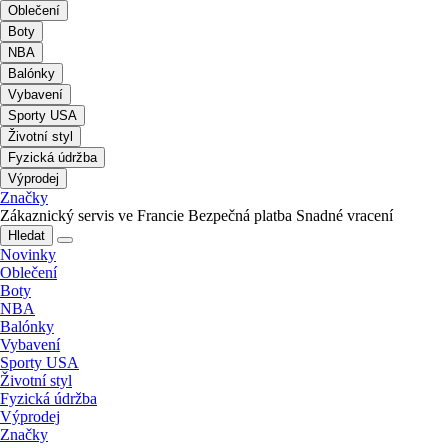
Oblečení
Boty
NBA
Balónky
Vybavení
Sporty USA
Životní styl
Fyzická údržba
Výprodej
Značky
Zákaznický servis ve Francie
Bezpečná platba
Snadné vracení
Hledat
Novinky
Oblečení
Boty
NBA
Balónky
Vybavení
Sporty USA
Životní styl
Fyzická údržba
Výprodej
Značky