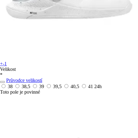
+-1
Velikost
*
Průvodce velikostí
38
38,5
39
39,5
40,5
41
24h
Toto pole je povinné