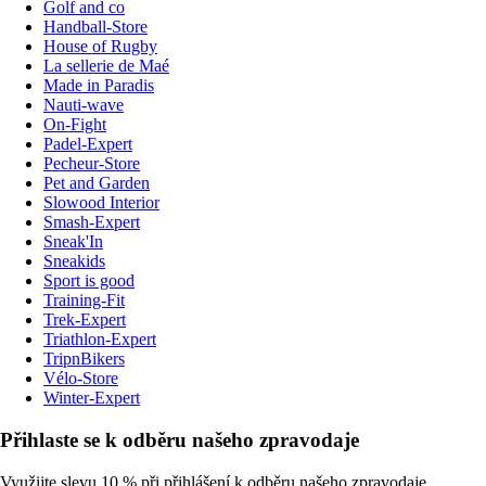
Golf and co
Handball-Store
House of Rugby
La sellerie de Maé
Made in Paradis
Nauti-wave
On-Fight
Padel-Expert
Pecheur-Store
Pet and Garden
Slowood Interior
Smash-Expert
Sneak'In
Sneakids
Sport is good
Training-Fit
Trek-Expert
Triathlon-Expert
TripnBikers
Vélo-Store
Winter-Expert
Přihlaste se k odběru našeho zpravodaje
Využijte slevu 10 % při přihlášení k odběru našeho zpravodaje.