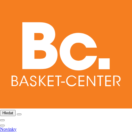
Hledat
Novinky