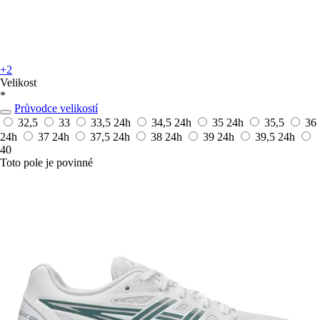
+2
Velikost
*
Průvodce velikostí
32,5
33
33,5
24h
34,5
24h
35
24h
35,5
36
24h
37
24h
37,5
24h
38
24h
39
24h
39,5
24h
40
Toto pole je povinné