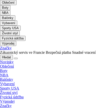
Oblečení
Boty
NBA
Balónky
Vybavení
Sporty USA
Životní styl
Fyzická údržba
Výprodej
Značky
Zákaznický servis ve Francie
Bezpečná platba
Snadné vracení
Hledat
Novinky
Oblečení
Boty
NBA
Balónky
Vybavení
Sporty USA
Životní styl
Fyzická údržba
Výprodej
Značky