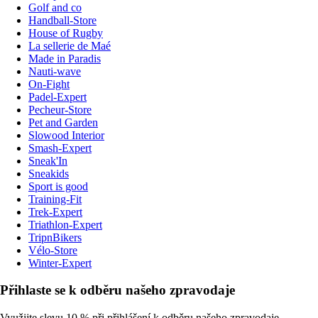
Golf and co
Handball-Store
House of Rugby
La sellerie de Maé
Made in Paradis
Nauti-wave
On-Fight
Padel-Expert
Pecheur-Store
Pet and Garden
Slowood Interior
Smash-Expert
Sneak'In
Sneakids
Sport is good
Training-Fit
Trek-Expert
Triathlon-Expert
TripnBikers
Vélo-Store
Winter-Expert
Přihlaste se k odběru našeho zpravodaje
Využijte slevu 10 % při přihlášení k odběru našeho zpravodaje.