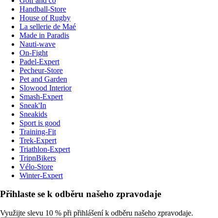
Golf and co
Handball-Store
House of Rugby
La sellerie de Maé
Made in Paradis
Nauti-wave
On-Fight
Padel-Expert
Pecheur-Store
Pet and Garden
Slowood Interior
Smash-Expert
Sneak'In
Sneakids
Sport is good
Training-Fit
Trek-Expert
Triathlon-Expert
TripnBikers
Vélo-Store
Winter-Expert
Přihlaste se k odběru našeho zpravodaje
Využijte slevu 10 % při přihlášení k odběru našeho zpravodaje.