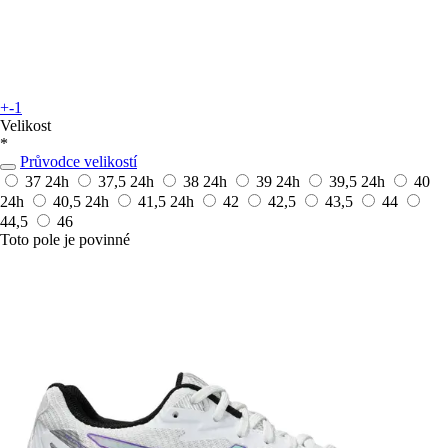
+-1
Velikost
*
Průvodce velikostí
37
24h
37,5
24h
38
24h
39
24h
39,5
24h
40
24h
40,5
24h
41,5
24h
42
42,5
43,5
44
44,5
46
Toto pole je povinné