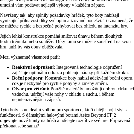
umožní vám podávat nejlepší výkony v každém zápase.
Navrženy tak, aby splnily požadavky hráček, tyto boty nabízejí
vynikající přilnavost díky své optimalizované podešvi. To znamená, že
se můžete rychle a bezpečně pohybovat bez ohledu na intenzitu hry.
Jejich lehká konstrukce pomáhá snižovat únavu během dlouhých
hodin tréninku nebo soutěže. Díky tomu se můžete soustředit na svou
hru, aniž by vás obuv obtěžovala.
Mezi významné vlastnosti patří:
Reaktivní odpružení:
Integrovaná technologie odpružení
zajišťuje optimální odraz a pohlcuje nárazy při každém skoku.
Boční podpora:
Konstrukce boty nabízí adekvátní boční oporu,
což je nezbytné pro rychlé pohyby a změny směru.
Otvor pro větrání:
Použité materiály umožňují dobrou cirkulaci
vzduchu, udržují vaše nohy v chladu a suchu, i během
nejintenzivnějších zápasů.
Tyto boty jsou ideální volbou pro sportovce, kteří chtějí spojit styl s
funkčností. S dámskými halovými botami Asics Beyond FF 2
objevujte nové limity na hřišti a udělejte rozdíl ve své hře. Připravená
překonat sebe sama?