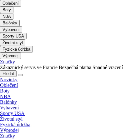
Oblečení
Boty
NBA
Balónky
Vybavení
Sporty USA
Životní styl
Fyzická údržba
Výprodej
Značky
Zákaznický servis ve Francie
Bezpečná platba
Snadné vracení
Hledat
Novinky
Oblečení
Boty
NBA
Balónky
Vybavení
Sporty USA
Životní styl
Fyzická údržba
Výprodej
Značky