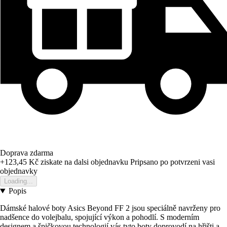
Doprava zdarma
+123,45 Kč
ziskate na dalsi objednavku
Pripsano po potvrzeni vasi
objednavky
Loading...
Popis
Dámské halové boty Asics Beyond FF 2 jsou speciálně navrženy pro
nadšence do volejbalu, spojující výkon a pohodlí. S moderním
designem a špičkovou technologií vás tyto boty doprovodí na hřišti a