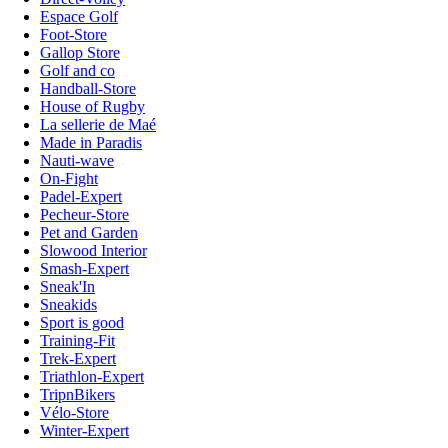
Espace Golf
Foot-Store
Gallop Store
Golf and co
Handball-Store
House of Rugby
La sellerie de Maé
Made in Paradis
Nauti-wave
On-Fight
Padel-Expert
Pecheur-Store
Pet and Garden
Slowood Interior
Smash-Expert
Sneak'In
Sneakids
Sport is good
Training-Fit
Trek-Expert
Triathlon-Expert
TripnBikers
Vélo-Store
Winter-Expert