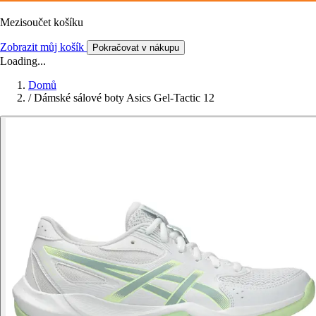
Mezisoučet košíku
Zobrazit můj košík
Pokračovat v nákupu
Loading...
Domů
/
Dámské sálové boty Asics Gel-Tactic 12