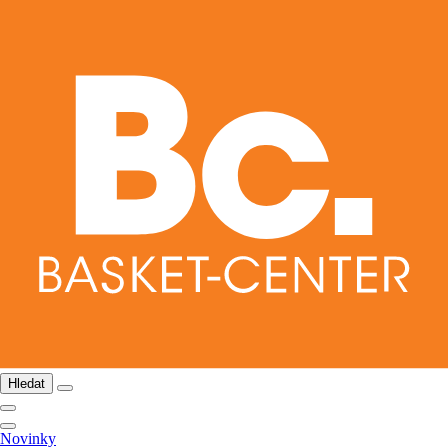
Hledat
Novinky