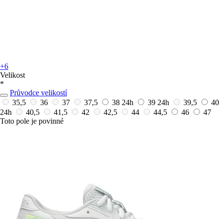
+6
Velikost
*
Průvodce velikostí
35,5
36
37
37,5
38
24h
39
24h
39,5
40
24h
40,5
41,5
42
42,5
44
44,5
46
47
Toto pole je povinné