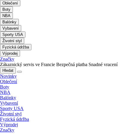
Oblečení
Boty
NBA
Balónky
Vybavení
Sporty USA
Životní styl
Fyzická údržba
Výprodej
Značky
Zákaznický servis ve Francie
Bezpečná platba
Snadné vracení
Hledat
Novinky
Oblečení
Boty
NBA
Balónky
Vybavení
Sporty USA
Životní styl
Fyzická údržba
Výprodej
Značky