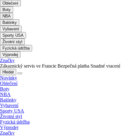
Oblečení
Boty
NBA
Balónky
Vybavení
Sporty USA
Životní styl
Fyzická údržba
Výprodej
Značky
Zákaznický servis ve Francie
Bezpečná platba
Snadné vracení
Hledat
Novinky
Oblečení
Boty
NBA
Balónky
Vybavení
Sporty USA
Životní styl
Fyzická údržba
Výprodej
Značky