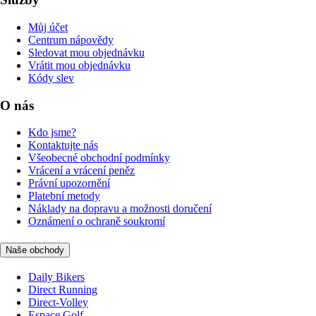
Můj účet
Centrum nápovědy
Sledovat mou objednávku
Vrátit mou objednávku
Kódy slev
O nás
Kdo jsme?
Kontaktujte nás
Všeobecné obchodní podmínky
Vrácení a vrácení peněz
Právní upozornění
Platební metody
Náklady na dopravu a možnosti doručení
Oznámení o ochraně soukromí
Naše obchody
Daily Bikers
Direct Running
Direct-Volley
Espace Golf