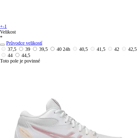
+-1
Velikost
*
Průvodce velikostí
37,5
39
39,5
40
24h
40,5
41,5
42
42,5
44
44,5
Toto pole je povinné