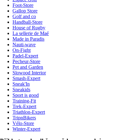
Foot-Store
Gallop Store
Golf and co
Handball-Store
House of Rugby
La sellerie de Maé
Made in Paradis
Nauti-wave
On-Fight
Padel-Expert
Pecheur-Store
Pet and Garden
Slowood Interior
Smash-Expert
Sneak'In
Sneakids
Sport is good
Training-Fit
Trek-Expert
Triathlon-Expert
TripnBikers
Vélo-Store
Winter-Expert