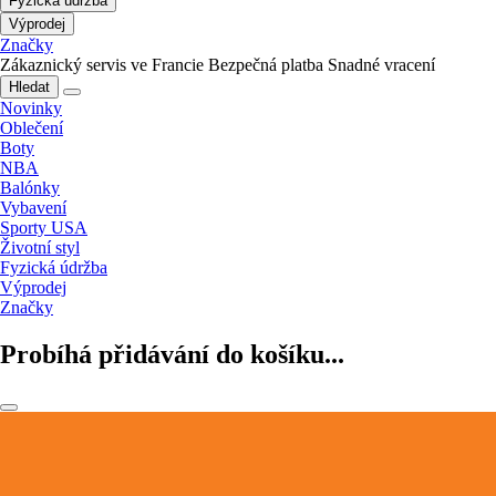
Fyzická údržba
Výprodej
Značky
Zákaznický servis ve Francie
Bezpečná platba
Snadné vracení
Hledat
Novinky
Oblečení
Boty
NBA
Balónky
Vybavení
Sporty USA
Životní styl
Fyzická údržba
Výprodej
Značky
Probíhá přidávání do košíku...