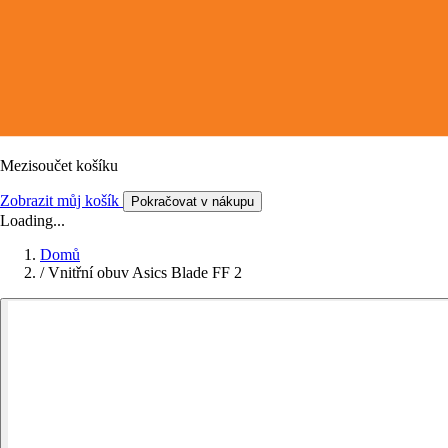
Mezisoučet košíku
Zobrazit můj košík
Pokračovat v nákupu
Loading...
Domů
/
Vnitřní obuv Asics Blade FF 2