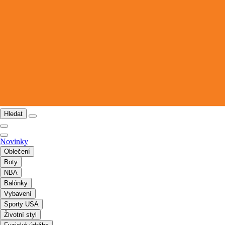
Hledat
Novinky
Oblečení
Boty
NBA
Balónky
Vybavení
Sporty USA
Životní styl