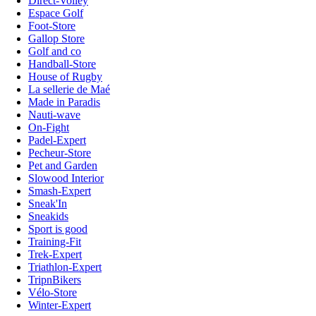
Direct-Volley
Espace Golf
Foot-Store
Gallop Store
Golf and co
Handball-Store
House of Rugby
La sellerie de Maé
Made in Paradis
Nauti-wave
On-Fight
Padel-Expert
Pecheur-Store
Pet and Garden
Slowood Interior
Smash-Expert
Sneak'In
Sneakids
Sport is good
Training-Fit
Trek-Expert
Triathlon-Expert
TripnBikers
Vélo-Store
Winter-Expert