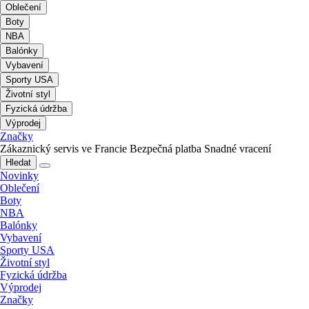
Oblečení
Boty
NBA
Balónky
Vybavení
Sporty USA
Životní styl
Fyzická údržba
Výprodej
Značky
Zákaznický servis ve Francie
Bezpečná platba
Snadné vracení
Hledat
Novinky
Oblečení
Boty
NBA
Balónky
Vybavení
Sporty USA
Životní styl
Fyzická údržba
Výprodej
Značky