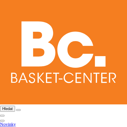
Hledat
Novinky