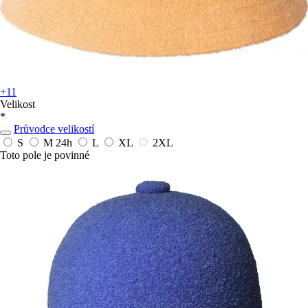
+11
Velikost
*
Průvodce velikostí
S
M
24h
L
XL
2XL
Toto pole je povinné