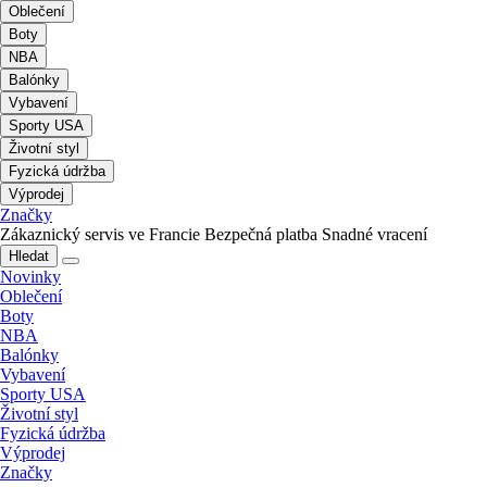
Oblečení
Boty
NBA
Balónky
Vybavení
Sporty USA
Životní styl
Fyzická údržba
Výprodej
Značky
Zákaznický servis ve Francie
Bezpečná platba
Snadné vracení
Hledat
Novinky
Oblečení
Boty
NBA
Balónky
Vybavení
Sporty USA
Životní styl
Fyzická údržba
Výprodej
Značky