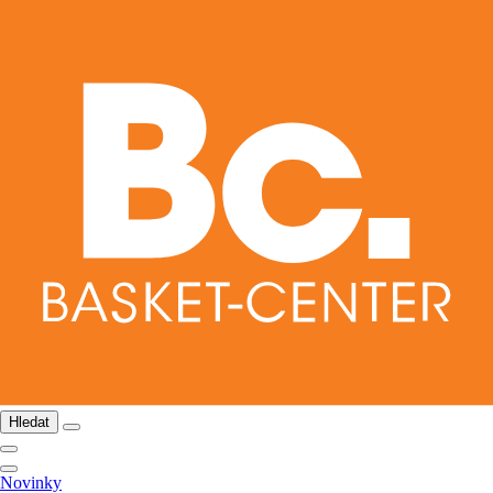
Hledat
Novinky