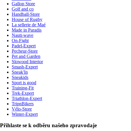
Gallop Store
Golf and co
Handball-Store
House of Rugby
La sellerie de Maé
Made in Paradis
Nauti-wave
On-Fight
Padel-Expert
Pecheur-Store
Pet and Garden
Slowood Interior
Smash-Expert
Sneak'In
Sneakids
Sport is good
Training-Fit
Trek-Expert
Triathlon-Expert
TripnBikers
Vélo-Store
Winter-Expert
Přihlaste se k odběru našeho zpravodaje