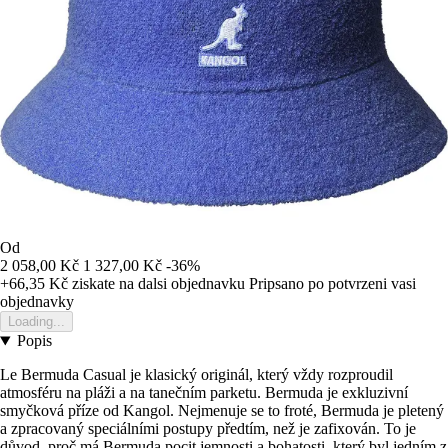
Od
2 058,00 Kč
1 327,00 Kč
-36%
+66,35 Kč
ziskate na dalsi objednavku
Pripsano po potvrzeni vasi
objednavky
Loading...
Popis
Le Bermuda Casual je klasický originál, který vždy rozproudil
atmosféru na pláži a na tanečním parketu. Bermuda je exkluzivní
smyčková příze od Kangol. Nejmenuje se to froté, Bermuda je pletený
a zpracovaný speciálními postupy předtím, než je zafixován. To je
důvod, proč má Bermuda pocit jemnosti a bohatosti, který byl jedním z