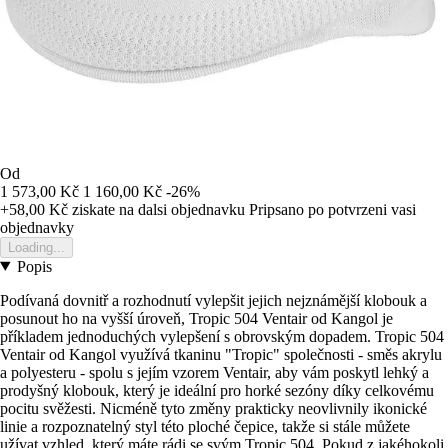
Od
1 573,00 Kč
1 160,00 Kč
-26%
+58,00 Kč
ziskate na dalsi objednavku
Pripsano po potvrzeni vasi
objednavky
Loading...
Popis
Podívaná dovnitř a rozhodnutí vylepšit jejich nejznámější klobouk a
posunout ho na vyšší úroveň, Tropic 504 Ventair od Kangol je
příkladem jednoduchých vylepšení s obrovským dopadem. Tropic 504
Ventair od Kangol využívá tkaninu "Tropic" společnosti - směs akrylu
a polyesteru - spolu s jejím vzorem Ventair, aby vám poskytl lehký a
prodyšný klobouk, který je ideální pro horké sezóny díky celkovému
pocitu svěžesti. Nicméně tyto změny prakticky neovlivnily ikonické
linie a rozpoznatelný styl této ploché čepice, takže si stále můžete
užívat vzhled, který máte rádi se svým Tropic 504. Pokud z jakéhokoli