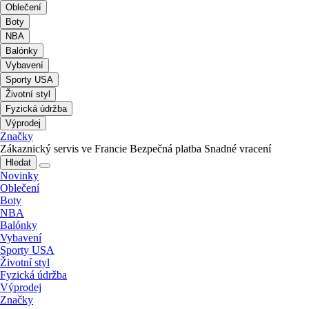
Oblečení
Boty
NBA
Balónky
Vybavení
Sporty USA
Životní styl
Fyzická údržba
Výprodej
Značky
Zákaznický servis ve Francie
Bezpečná platba
Snadné vracení
Hledat
Novinky
Oblečení
Boty
NBA
Balónky
Vybavení
Sporty USA
Životní styl
Fyzická údržba
Výprodej
Značky