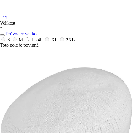
+17
Velikost
*
Průvodce velikostí
S
M
L
24h
XL
2XL
Toto pole je povinné