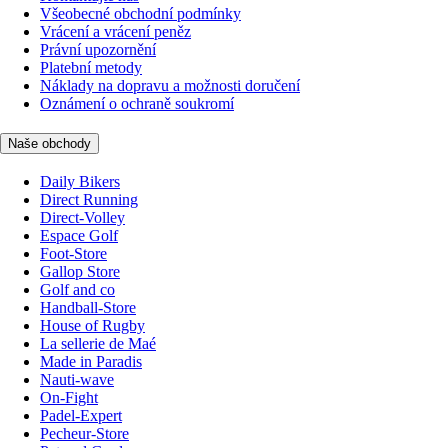
Všeobecné obchodní podmínky
Vrácení a vrácení peněz
Právní upozornění
Platební metody
Náklady na dopravu a možnosti doručení
Oznámení o ochraně soukromí
Naše obchody
Daily Bikers
Direct Running
Direct-Volley
Espace Golf
Foot-Store
Gallop Store
Golf and co
Handball-Store
House of Rugby
La sellerie de Maé
Made in Paradis
Nauti-wave
On-Fight
Padel-Expert
Pecheur-Store