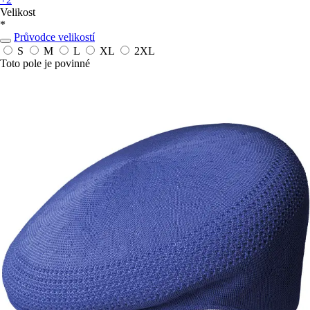
Velikost
*
Průvodce velikostí
S
M
L
XL
2XL
Toto pole je povinné