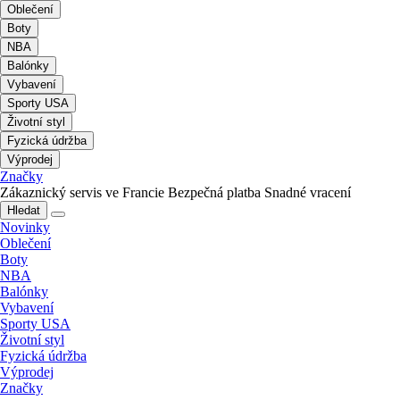
Oblečení
Boty
NBA
Balónky
Vybavení
Sporty USA
Životní styl
Fyzická údržba
Výprodej
Značky
Zákaznický servis ve Francie
Bezpečná platba
Snadné vracení
Hledat
Novinky
Oblečení
Boty
NBA
Balónky
Vybavení
Sporty USA
Životní styl
Fyzická údržba
Výprodej
Značky