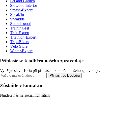
Pet and Garden
Slowood Interior
Smash-Expert
Sneak'In
Sneakids
Sport is good
Training-Fit
Trek-Expert
Triathlon-Expert
TripnBikers
Vélo-Store
Winter-Expert
Přihlaste se k odběru našeho zpravodaje
Využijte slevu 10 % při přihlášení k odběru našeho zpravodaje.
Přihlásit se k odběru
Zůstaňte v kontaktu
Najděte nás na sociálních sítích