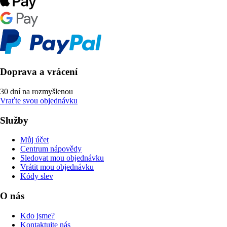
Doprava a vrácení
30 dní na rozmyšlenou
Vraťte svou objednávku
Služby
Můj účet
Centrum nápovědy
Sledovat mou objednávku
Vrátit mou objednávku
Kódy slev
O nás
Kdo jsme?
Kontaktujte nás