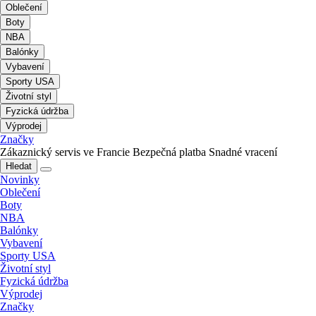
Oblečení
Boty
NBA
Balónky
Vybavení
Sporty USA
Životní styl
Fyzická údržba
Výprodej
Značky
Zákaznický servis ve Francie
Bezpečná platba
Snadné vracení
Hledat
Novinky
Oblečení
Boty
NBA
Balónky
Vybavení
Sporty USA
Životní styl
Fyzická údržba
Výprodej
Značky