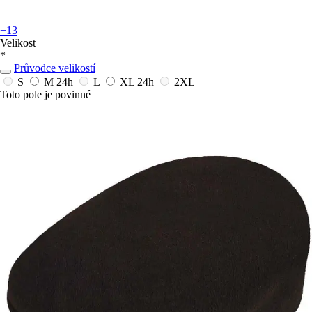
+13
Velikost
*
Průvodce velikostí
S
M
24h
L
XL
24h
2XL
Toto pole je povinné