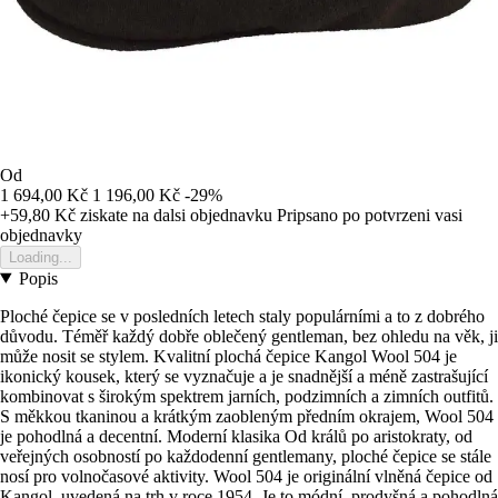
Od
1 694,00 Kč
1 196,00 Kč
-29%
+59,80 Kč
ziskate na dalsi objednavku
Pripsano po potvrzeni vasi
objednavky
Loading...
Popis
Ploché čepice se v posledních letech staly populárními a to z dobrého
důvodu. Téměř každý dobře oblečený gentleman, bez ohledu na věk, ji
může nosit se stylem. Kvalitní plochá čepice Kangol Wool 504 je
ikonický kousek, který se vyznačuje a je snadnější a méně zastrašující
kombinovat s širokým spektrem jarních, podzimních a zimních outfitů.
S měkkou tkaninou a krátkým zaobleným předním okrajem, Wool 504
je pohodlná a decentní. Moderní klasika Od králů po aristokraty, od
veřejných osobností po každodenní gentlemany, ploché čepice se stále
nosí pro volnočasové aktivity. Wool 504 je originální vlněná čepice od
Kangol, uvedená na trh v roce 1954. Je to módní, prodyšná a pohodlná