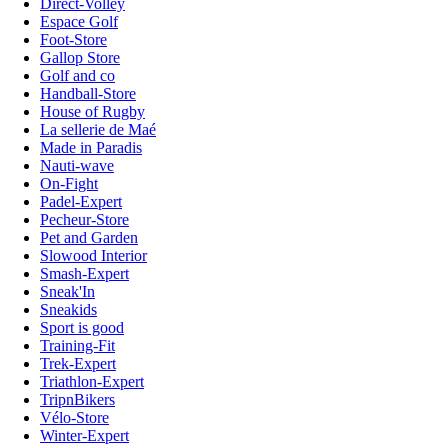
Direct-Volley
Espace Golf
Foot-Store
Gallop Store
Golf and co
Handball-Store
House of Rugby
La sellerie de Maé
Made in Paradis
Nauti-wave
On-Fight
Padel-Expert
Pecheur-Store
Pet and Garden
Slowood Interior
Smash-Expert
Sneak'In
Sneakids
Sport is good
Training-Fit
Trek-Expert
Triathlon-Expert
TripnBikers
Vélo-Store
Winter-Expert