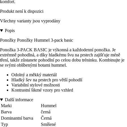
komfort.
Produkt není k dispozici
Všechny varianty jsou vyprodány
Popis
Ponožky Ponožky Hummel 3-pack basic
Ponožka 3-PACK BASIC je výkonná a každodenní ponožka. Je
extrémně pohodlná, a díky hladkému švu na prstech zajišťuje méně
tření, takže zůstanete pohodlní po celou dobu tréninku. Kombinujte je
se svými oblíbenými botami hummel.
Odolný a měkký materiál
Hladký šev na prstech pro větší pohodlí
Variabilní stylové možnosti
Kontrastní šikmé vzory pro vzhled
Další informace
Marki
Hummel
Barva
černá
Dominantní barva
Černá
Typ
Smíšené