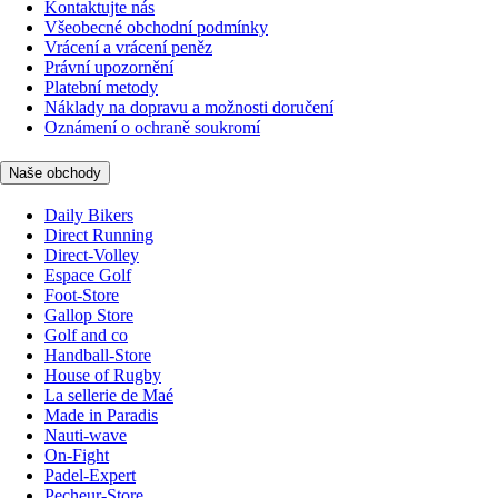
Kontaktujte nás
Všeobecné obchodní podmínky
Vrácení a vrácení peněz
Právní upozornění
Platební metody
Náklady na dopravu a možnosti doručení
Oznámení o ochraně soukromí
Naše obchody
Daily Bikers
Direct Running
Direct-Volley
Espace Golf
Foot-Store
Gallop Store
Golf and co
Handball-Store
House of Rugby
La sellerie de Maé
Made in Paradis
Nauti-wave
On-Fight
Padel-Expert
Pecheur-Store