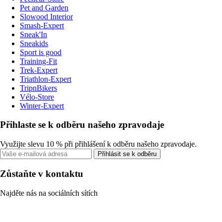
Pet and Garden
Slowood Interior
Smash-Expert
Sneak'In
Sneakids
Sport is good
Training-Fit
Trek-Expert
Triathlon-Expert
TripnBikers
Vélo-Store
Winter-Expert
Přihlaste se k odběru našeho zpravodaje
Využijte slevu 10 % při přihlášení k odběru našeho zpravodaje.
Přihlásit se k odběru
Zůstaňte v kontaktu
Najděte nás na sociálních sítích