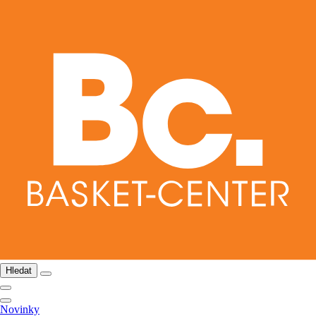
Hledat
Novinky