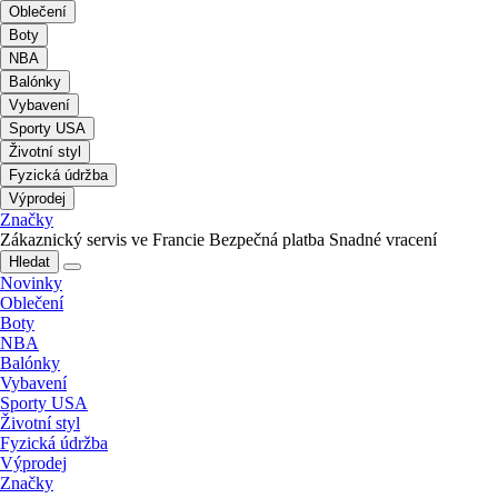
Oblečení
Boty
NBA
Balónky
Vybavení
Sporty USA
Životní styl
Fyzická údržba
Výprodej
Značky
Zákaznický servis ve Francie
Bezpečná platba
Snadné vracení
Hledat
Novinky
Oblečení
Boty
NBA
Balónky
Vybavení
Sporty USA
Životní styl
Fyzická údržba
Výprodej
Značky