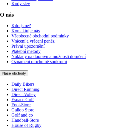
Kódy slev
O nás
Kdo jsme?
Kontaktujte nás
Všeobecné obchodní podmínky
Vrácení a vrácení peněz
Právní upozornění
Platební metody
Náklady na dopravu a možnosti doručení
Oznámení o ochraně soukromí
Naše obchody
Daily Bikers
Direct Running
Direct-Volley
Espace Golf
Foot-Store
Gallop Store
Golf and co
Handball-Store
House of Rugby