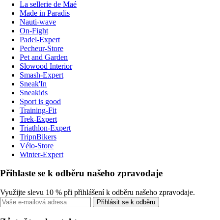
La sellerie de Maé
Made in Paradis
Nauti-wave
On-Fight
Padel-Expert
Pecheur-Store
Pet and Garden
Slowood Interior
Smash-Expert
Sneak'In
Sneakids
Sport is good
Training-Fit
Trek-Expert
Triathlon-Expert
TripnBikers
Vélo-Store
Winter-Expert
Přihlaste se k odběru našeho zpravodaje
Využijte slevu 10 % při přihlášení k odběru našeho zpravodaje.
Přihlásit se k odběru