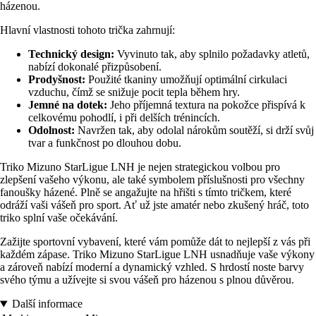
házenou.
Hlavní vlastnosti tohoto trička zahrnují:
Technický design:
Vyvinuto tak, aby splnilo požadavky atletů,
nabízí dokonalé přizpůsobení.
Prodyšnost:
Použité tkaniny umožňují optimální cirkulaci
vzduchu, čímž se snižuje pocit tepla během hry.
Jemné na dotek:
Jeho příjemná textura na pokožce přispívá k
celkovému pohodlí, i při delších trénincích.
Odolnost:
Navržen tak, aby odolal nárokům soutěží, si drží svůj
tvar a funkčnost po dlouhou dobu.
Triko Mizuno StarLigue LNH je nejen strategickou volbou pro
zlepšení vašeho výkonu, ale také symbolem příslušnosti pro všechny
fanoušky házené. Plně se angažujte na hřišti s tímto tričkem, které
odráží vaši vášeň pro sport. Ať už jste amatér nebo zkušený hráč, toto
triko splní vaše očekávání.
Zažijte sportovní vybavení, které vám pomůže dát to nejlepší z vás při
každém zápase. Triko Mizuno StarLigue LNH usnadňuje vaše výkony
a zároveň nabízí moderní a dynamický vzhled. S hrdostí noste barvy
svého týmu a užívejte si svou vášeň pro házenou s plnou důvěrou.
Další informace