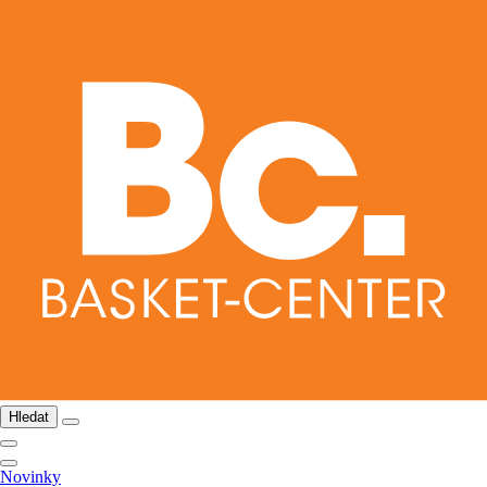
Hledat
Novinky