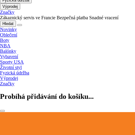
Fyzická údržba
Výprodej
Značky
Zákaznický servis ve Francie
Bezpečná platba
Snadné vracení
Hledat
Novinky
Oblečení
Boty
NBA
Balónky
Vybavení
Sporty USA
Životní styl
Fyzická údržba
Výprodej
Značky
Probíhá přidávání do košíku...