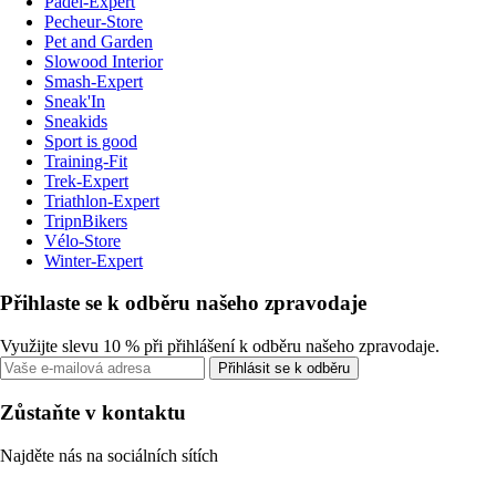
Padel-Expert
Pecheur-Store
Pet and Garden
Slowood Interior
Smash-Expert
Sneak'In
Sneakids
Sport is good
Training-Fit
Trek-Expert
Triathlon-Expert
TripnBikers
Vélo-Store
Winter-Expert
Přihlaste se k odběru našeho zpravodaje
Využijte slevu 10 % při přihlášení k odběru našeho zpravodaje.
Přihlásit se k odběru
Zůstaňte v kontaktu
Najděte nás na sociálních sítích