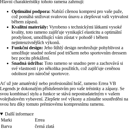
Hlavní charakteristiky tohoto ramena zahrnují:
Optimální podpora:
Nabízí cílenou kompresi pro vaše paže,
což pomáhá snižovat svalovou únavu a zlepšovat vaši vytrvalost
během zápasů.
Kvalitní materiály:
Vyrobeno s technickými látkami vysoké
kvality, toto rameno zajišťuje vynikající elasticitu a optimální
prodyšnost, umožňující vám zůstat v pohodě i během
nejintenzivnějších výkonů.
Funkční design:
Jeho štíhlý design neohrožuje pohyblivost a
umožňuje snadné nošení pod tričkem nebo sportovním dressem
bez pocitu překážení.
Snadná údržba:
Toto rameno se snadno pere a zachovává si
své vlastnosti i po několika použitích, což zajišťuje ceněnou
odolnost pro náročné sportovce.
Ať už jste amatérský nebo profesionální hráč, rameno Errea VB
Legends je dokonalým příslušenstvím pro vaše tréninky a zápasy. Se
svou kombinací stylu a funkce se stává nepostradatelným v vašem
volejbalovém vybavení. Zlepšete své výkony a zůstaňte soustředěni na
svou hru díky tomuto prémiovému kompresnímu ramenu.
Další informace
Marki
Errea
Barva
černá zlatá