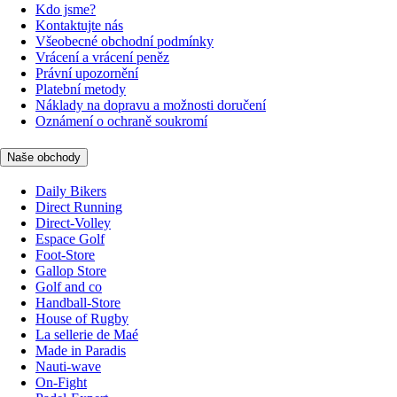
Kdo jsme?
Kontaktujte nás
Všeobecné obchodní podmínky
Vrácení a vrácení peněz
Právní upozornění
Platební metody
Náklady na dopravu a možnosti doručení
Oznámení o ochraně soukromí
Naše obchody
Daily Bikers
Direct Running
Direct-Volley
Espace Golf
Foot-Store
Gallop Store
Golf and co
Handball-Store
House of Rugby
La sellerie de Maé
Made in Paradis
Nauti-wave
On-Fight