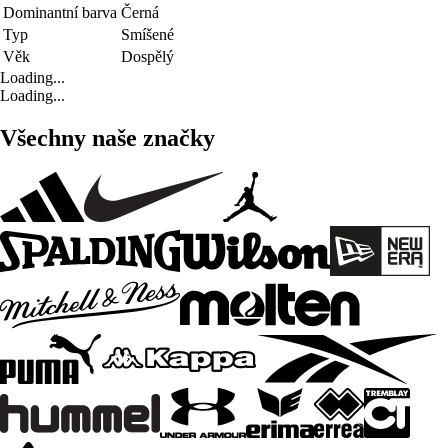
Dominantní barva
Černá
Typ
Smíšené
Věk
Dospělý
Loading...
Loading...
Všechny naše značky