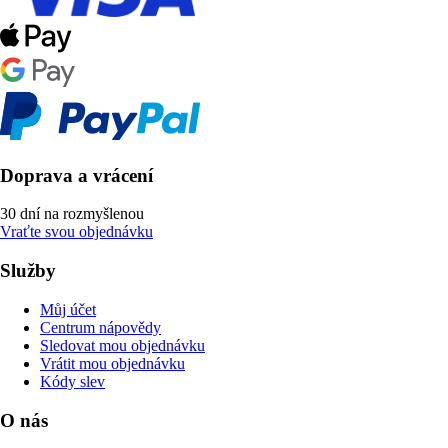
Doprava a vrácení
30 dní na rozmyšlenou
Vraťte svou objednávku
Služby
Můj účet
Centrum nápovědy
Sledovat mou objednávku
Vrátit mou objednávku
Kódy slev
O nás