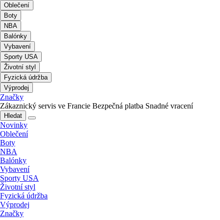
Oblečení
Boty
NBA
Balónky
Vybavení
Sporty USA
Životní styl
Fyzická údržba
Výprodej
Značky
Zákaznický servis ve Francie
Bezpečná platba
Snadné vracení
Hledat
Novinky
Oblečení
Boty
NBA
Balónky
Vybavení
Sporty USA
Životní styl
Fyzická údržba
Výprodej
Značky