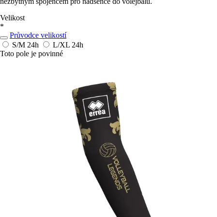
nezbytným spojencem pro nadšence do volejbalu.
Velikost
*
Průvodce velikostí
S/M
24h
L/XL
24h
Toto pole je povinné