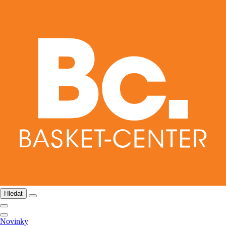
Hledat
Novinky