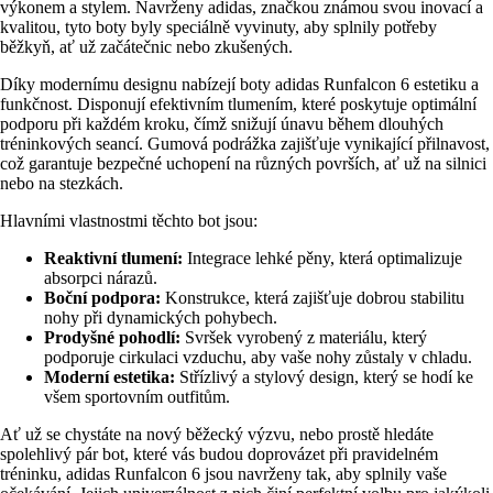
výkonem a stylem. Navrženy adidas, značkou známou svou inovací a
kvalitou, tyto boty byly speciálně vyvinuty, aby splnily potřeby
běžkyň, ať už začátečnic nebo zkušených.
Díky modernímu designu nabízejí boty adidas Runfalcon 6 estetiku a
funkčnost. Disponují efektivním tlumením, které poskytuje optimální
podporu při každém kroku, čímž snižují únavu během dlouhých
tréninkových seancí. Gumová podrážka zajišťuje vynikající přilnavost,
což garantuje bezpečné uchopení na různých površích, ať už na silnici
nebo na stezkách.
Hlavními vlastnostmi těchto bot jsou:
Reaktivní tlumení:
Integrace lehké pěny, která optimalizuje
absorpci nárazů.
Boční podpora:
Konstrukce, která zajišťuje dobrou stabilitu
nohy při dynamických pohybech.
Prodyšné pohodlí:
Svršek vyrobený z materiálu, který
podporuje cirkulaci vzduchu, aby vaše nohy zůstaly v chladu.
Moderní estetika:
Střízlivý a stylový design, který se hodí ke
všem sportovním outfitům.
Ať už se chystáte na nový běžecký výzvu, nebo prostě hledáte
spolehlivý pár bot, které vás budou doprovázet při pravidelném
tréninku, adidas Runfalcon 6 jsou navrženy tak, aby splnily vaše