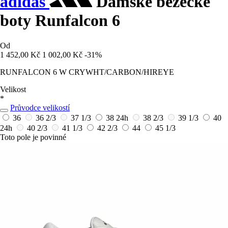
adidas
Dámské běžecké
boty Runfalcon 6
Od
1 452,00 Kč
1 002,00 Kč
-31%
RUNFALCON 6 W CRYWHT/CARBON/HIREYE
Velikost
*
Průvodce velikostí
36
36 2/3
37 1/3
38
24h
38 2/3
39 1/3
40
24h
40 2/3
41 1/3
42 2/3
44
45 1/3
Toto pole je povinné