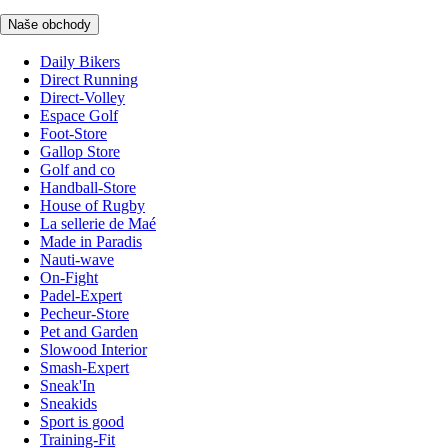
Naše obchody
Daily Bikers
Direct Running
Direct-Volley
Espace Golf
Foot-Store
Gallop Store
Golf and co
Handball-Store
House of Rugby
La sellerie de Maé
Made in Paradis
Nauti-wave
On-Fight
Padel-Expert
Pecheur-Store
Pet and Garden
Slowood Interior
Smash-Expert
Sneak'In
Sneakids
Sport is good
Training-Fit