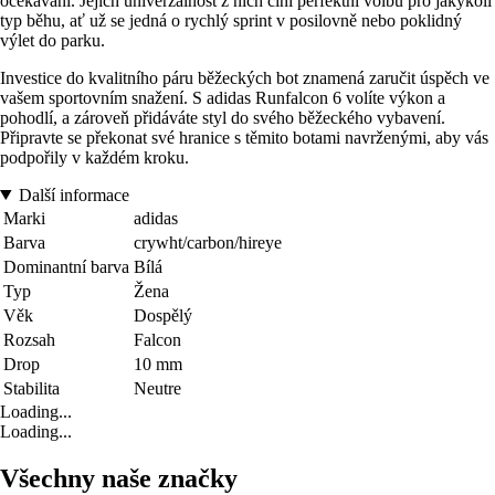
očekávání. Jejich univerzálnost z nich činí perfektní volbu pro jakýkoli
typ běhu, ať už se jedná o rychlý sprint v posilovně nebo poklidný
výlet do parku.
Investice do kvalitního páru běžeckých bot znamená zaručit úspěch ve
vašem sportovním snažení. S adidas Runfalcon 6 volíte výkon a
pohodlí, a zároveň přidáváte styl do svého běžeckého vybavení.
Připravte se překonat své hranice s těmito botami navrženými, aby vás
podpořily v každém kroku.
Další informace
Marki
adidas
Barva
crywht/carbon/hireye
Dominantní barva
Bílá
Typ
Žena
Věk
Dospělý
Rozsah
Falcon
Drop
10 mm
Stabilita
Neutre
Loading...
Loading...
Všechny naše značky