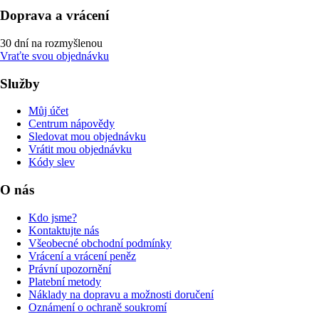
Doprava a vrácení
30 dní na rozmyšlenou
Vraťte svou objednávku
Služby
Můj účet
Centrum nápovědy
Sledovat mou objednávku
Vrátit mou objednávku
Kódy slev
O nás
Kdo jsme?
Kontaktujte nás
Všeobecné obchodní podmínky
Vrácení a vrácení peněz
Právní upozornění
Platební metody
Náklady na dopravu a možnosti doručení
Oznámení o ochraně soukromí