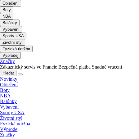
Oblečení
Boty
NBA
Balónky
Vybavení
Sporty USA
Životní styl
Fyzická údržba
Výprodej
Značky
Zákaznický servis ve Francie
Bezpečná platba
Snadné vracení
Hledat
Novinky
Oblečení
Boty
NBA
Balónky
Vybavení
Sporty USA
Životní styl
Fyzická údržba
Výprodej
Značky