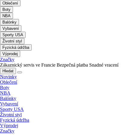
Oblečení
Boty
NBA
Balónky
Vybavení
Sporty USA
Životní styl
Fyzická údržba
Výprodej
Značky
Zákaznický servis ve Francie
Bezpečná platba
Snadné vracení
Hledat
Novinky
Oblečení
Boty
NBA
Balónky
Vybavení
Sporty USA
Životní styl
Fyzická údržba
Výprodej
Značky