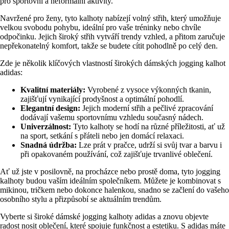
pro sportovní a neformální aktivity.
Navržené pro ženy, tyto kalhoty nabízejí volný střih, který umožňuje
velkou svobodu pohybu, ideální pro vaše tréninky nebo chvíle
odpočinku. Jejich široký střih vytváří trendy vzhled, a přitom zaručuje
nepřekonatelný komfort, takže se budete cítit pohodlně po celý den.
Zde je několik klíčových vlastností širokých dámských jogging kalhot
adidas:
Kvalitní materiály:
Vyrobené z vysoce výkonných tkanin,
zajišťují vynikající prodyšnost a optimální pohodlí.
Elegantní design:
Jejich moderní střih a pečlivé zpracování
dodávají vašemu sportovnímu vzhledu současný nádech.
Univerzálnost:
Tyto kalhoty se hodí na různé příležitosti, ať už
na sport, setkání s přáteli nebo jen domácí relaxaci.
Snadná údržba:
Lze prát v pračce, udrží si svůj tvar a barvu i
při opakovaném používání, což zajišťuje trvanlivé oblečení.
Ať už jste v posilovně, na procházce nebo prostě doma, tyto jogging
kalhoty budou vaším ideálním společníkem. Můžete je kombinovat s
mikinou, tričkem nebo dokonce halenkou, snadno se začlení do vašeho
osobního stylu a přizpůsobí se aktuálním trendům.
Vyberte si široké dámské jogging kalhoty adidas a znovu objevte
radost nosit oblečení, které spojuje funkčnost a estetiku. S adidas máte