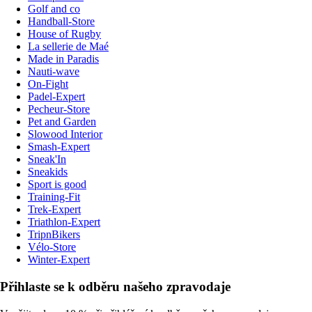
Golf and co
Handball-Store
House of Rugby
La sellerie de Maé
Made in Paradis
Nauti-wave
On-Fight
Padel-Expert
Pecheur-Store
Pet and Garden
Slowood Interior
Smash-Expert
Sneak'In
Sneakids
Sport is good
Training-Fit
Trek-Expert
Triathlon-Expert
TripnBikers
Vélo-Store
Winter-Expert
Přihlaste se k odběru našeho zpravodaje