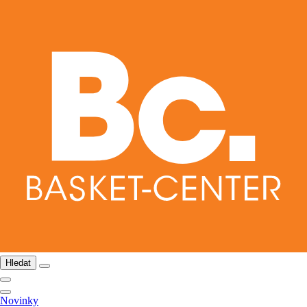
Hledat
Novinky