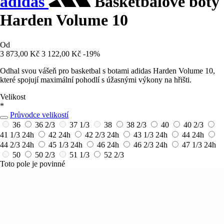
adidas
Basketbalové boty
Harden Volume 10
Od
3 873,00 Kč
3 122,00 Kč
-19%
Odhal svou vášeň pro basketbal s botami adidas Harden Volume 10,
které spojují maximální pohodlí s úžasnými výkony na hřišti.
Velikost
*
Průvodce velikostí
36
36 2/3
37 1/3
38
38 2/3
40
40 2/3
41 1/3
24h
42
24h
42 2/3
24h
43 1/3
24h
44
24h
44 2/3
24h
45 1/3
24h
46
24h
46 2/3
24h
47 1/3
24h
50
50 2/3
51 1/3
52 2/3
Toto pole je povinné