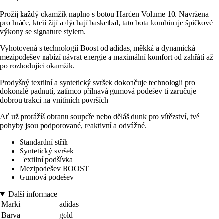
Prožij každý okamžik naplno s botou Harden Volume 10. Navržena
pro hráče, kteří žijí a dýchají basketbal, tato bota kombinuje špičkové
výkony se signature stylem.
Vyhotovená s technologií Boost od adidas, měkká a dynamická
mezipodešev nabízí návrat energie a maximální komfort od zahřátí až
po rozhodující okamžik.
Prodyšný textilní a syntetický svršek dokončuje technologii pro
dokonalé padnutí, zatímco přilnavá gumová podešev ti zaručuje
dobrou trakci na vnitřních površích.
Ať už prorážíš obranu soupeře nebo děláš dunk pro vítězství, tvé
pohyby jsou podporované, reaktivní a odvážné.
Standardní střih
Syntetický svršek
Textilní podšívka
Mezipodešev BOOST
Gumová podešev
Další informace
Marki
adidas
Barva
gold