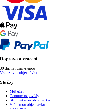
Doprava a vrácení
30 dní na rozmyšlenou
Vraťte svou objednávku
Služby
Můj účet
Centrum nápovědy
Sledovat mou objednávku
Vrátit mou objednávku
Kódy slev