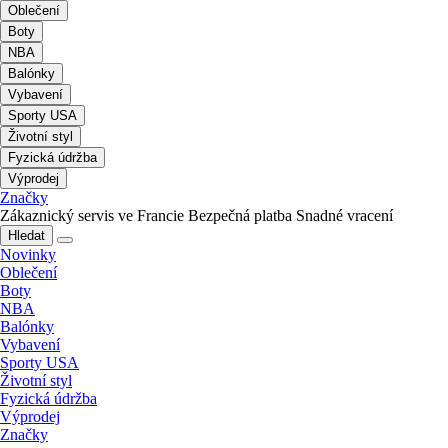
Oblečení
Boty
NBA
Balónky
Vybavení
Sporty USA
Životní styl
Fyzická údržba
Výprodej
Značky
Zákaznický servis ve Francie
Bezpečná platba
Snadné vracení
Hledat
Novinky
Oblečení
Boty
NBA
Balónky
Vybavení
Sporty USA
Životní styl
Fyzická údržba
Výprodej
Značky