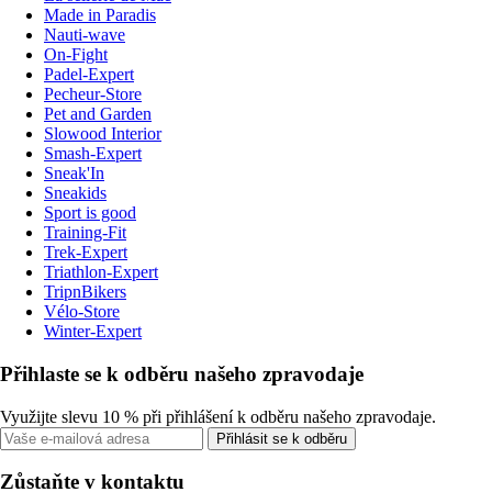
Made in Paradis
Nauti-wave
On-Fight
Padel-Expert
Pecheur-Store
Pet and Garden
Slowood Interior
Smash-Expert
Sneak'In
Sneakids
Sport is good
Training-Fit
Trek-Expert
Triathlon-Expert
TripnBikers
Vélo-Store
Winter-Expert
Přihlaste se k odběru našeho zpravodaje
Využijte slevu 10 % při přihlášení k odběru našeho zpravodaje.
Přihlásit se k odběru
Zůstaňte v kontaktu