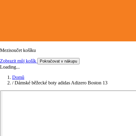
Mezisoučet košíku
Zobrazit můj košík
Pokračovat v nákupu
Loading...
Domů
/
Dámské běžecké boty adidas Adizero Boston 13