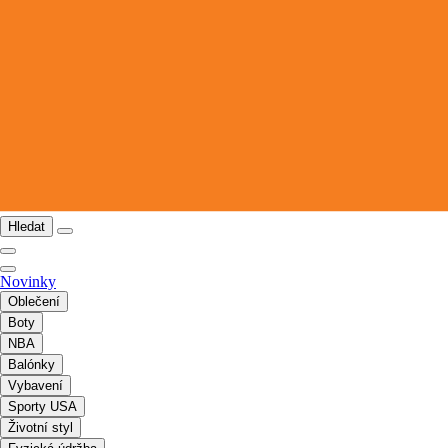
Hledat
Novinky
Oblečení
Boty
NBA
Balónky
Vybavení
Sporty USA
Životní styl