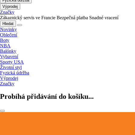
Fyzická údržba
Výprodej
Značky
Zákaznický servis ve Francie
Bezpečná platba
Snadné vracení
Hledat
Novinky
Oblečení
Boty
NBA
Balónky
Vybavení
Sporty USA
Životní styl
Fyzická údržba
Výprodej
Značky
Probíhá přidávání do košíku...