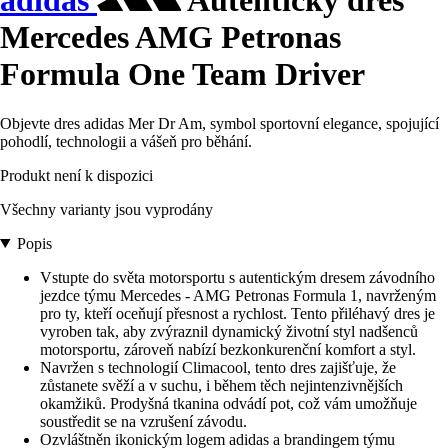
adidas
Autentický dres
Mercedes AMG Petronas
Formula One Team Driver
Objevte dres adidas Mer Dr Am, symbol sportovní elegance, spojující
pohodlí, technologii a vášeň pro běhání.
Produkt není k dispozici
Všechny varianty jsou vyprodány
Popis
Vstupte do světa motorsportu s autentickým dresem závodního
jezdce týmu Mercedes - AMG Petronas Formula 1, navrženým
pro ty, kteří oceňují přesnost a rychlost. Tento přiléhavý dres je
vyroben tak, aby zvýraznil dynamický životní styl nadšenců
motorsportu, zároveň nabízí bezkonkurenční komfort a styl.
Navržen s technologií Climacool, tento dres zajišťuje, že
zůstanete svěží a v suchu, i během těch nejintenzivnějších
okamžiků. Prodyšná tkanina odvádí pot, což vám umožňuje
soustředit se na vzrušení závodu.
Ozvláštněn ikonickým logem adidas a brandingem týmu