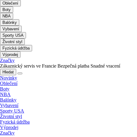
Oblečení
Boty
NBA
Balónky
Vybavení
Sporty USA
Životní styl
Fyzická údržba
Výprodej
Značky
Zákaznický servis ve Francie
Bezpečná platba
Snadné vracení
Hledat
Novinky
Oblečení
Boty
NBA
Balónky
Vybavení
Sporty USA
Životní styl
Fyzická údržba
Výprodej
Značky