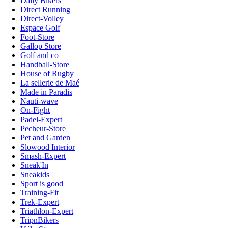
Daily Bikers
Direct Running
Direct-Volley
Espace Golf
Foot-Store
Gallop Store
Golf and co
Handball-Store
House of Rugby
La sellerie de Maé
Made in Paradis
Nauti-wave
On-Fight
Padel-Expert
Pecheur-Store
Pet and Garden
Slowood Interior
Smash-Expert
Sneak'In
Sneakids
Sport is good
Training-Fit
Trek-Expert
Triathlon-Expert
TripnBikers