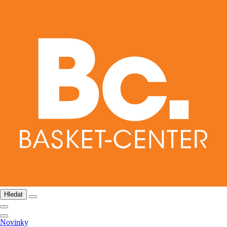
Hledat
Novinky