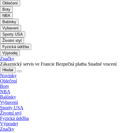
Oblečení
Boty
NBA
Balónky
Vybavení
Sporty USA
Životní styl
Fyzická údržba
Výprodej
Značky
Zákaznický servis ve Francie
Bezpečná platba
Snadné vracení
Hledat
Novinky
Oblečení
Boty
NBA
Balónky
Vybavení
Sporty USA
Životní styl
Fyzická údržba
Výprodej
Značky