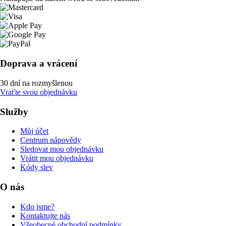
Doprava a vrácení
30 dní na rozmyšlenou
Vraťte svou objednávku
Služby
Můj účet
Centrum nápovědy
Sledovat mou objednávku
Vrátit mou objednávku
Kódy slev
O nás
Kdo jsme?
Kontaktujte nás
Všeobecné obchodní podmínky