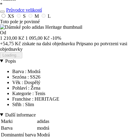
*
Průvodce velikostí
XS
S
M
L
Toto pole je povinné
Od
1 210,00 Kč
1 095,00 Kč
-10%
+54,75 Kč
ziskate na dalsi objednavku
Pripsano po potvrzeni vasi
objednavky
Loading...
Popis
Barva : Modrá
Sezóna : SS26
Věk : Dospělý
Pohlaví : Žena
Kategorie : Tenis
Franchise : HERITAGE
Střih : Slim
Další informace
Marki
adidas
Barva
modrá
Dominantní barva
Modrá