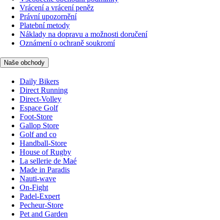
Vrácení a vrácení peněz
Právní upozornění
Platební metody
Náklady na dopravu a možnosti doručení
Oznámení o ochraně soukromí
Naše obchody
Daily Bikers
Direct Running
Direct-Volley
Espace Golf
Foot-Store
Gallop Store
Golf and co
Handball-Store
House of Rugby
La sellerie de Maé
Made in Paradis
Nauti-wave
On-Fight
Padel-Expert
Pecheur-Store
Pet and Garden