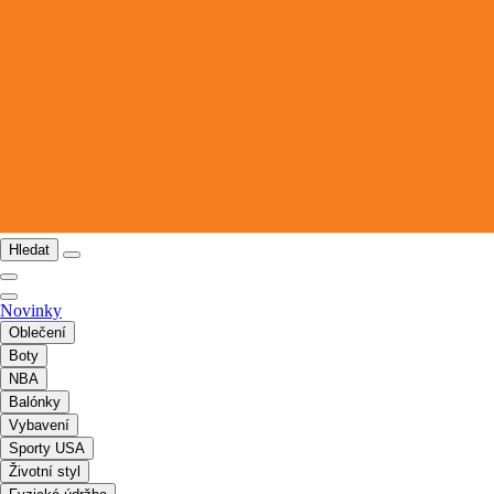
Hledat
Novinky
Oblečení
Boty
NBA
Balónky
Vybavení
Sporty USA
Životní styl