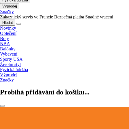
Fyzická údržba
Výprodej
Značky
Zákaznický servis ve Francie
Bezpečná platba
Snadné vracení
Hledat
Novinky
Oblečení
Boty
NBA
Balónky
Vybavení
Sporty USA
Životní styl
Fyzická údržba
Výprodej
Značky
Probíhá přidávání do košíku...