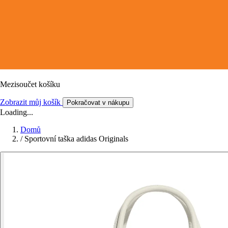
Mezisoučet košíku
Zobrazit můj košík
Pokračovat v nákupu
Loading...
Domů
/
Sportovní taška adidas Originals