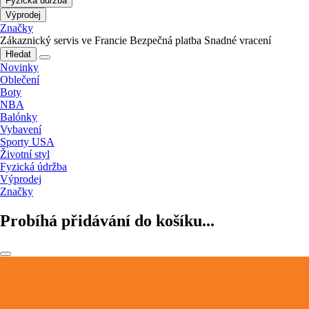
Fyzická údržba
Výprodej
Značky
Zákaznický servis ve Francie
Bezpečná platba
Snadné vracení
Hledat
Novinky
Oblečení
Boty
NBA
Balónky
Vybavení
Sporty USA
Životní styl
Fyzická údržba
Výprodej
Značky
Probíhá přidávání do košíku...