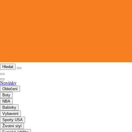
Hledat
Novinky
Oblečení
Boty
NBA
Balónky
Vybavení
Sporty USA
Životní styl