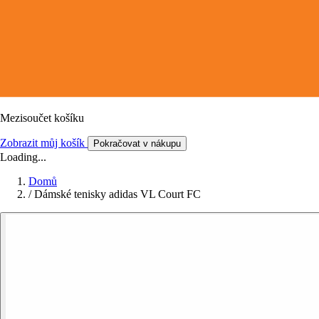
Mezisoučet košíku
Zobrazit můj košík
Pokračovat v nákupu
Loading...
Domů
/
Dámské tenisky adidas VL Court FC