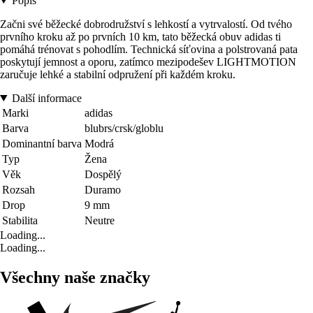
Popis
Začni své běžecké dobrodružství s lehkostí a vytrvalostí. Od tvého
prvního kroku až po prvních 10 km, tato běžecká obuv adidas ti
pomáhá trénovat s pohodlím. Technická síťovina a polstrovaná pata
poskytují jemnost a oporu, zatímco mezipodešev LIGHTMOTION
zaručuje lehké a stabilní odpružení při každém kroku.
Další informace
Marki
adidas
Barva
blubrs/crsk/globlu
Dominantní barva
Modrá
Typ
Žena
Věk
Dospělý
Rozsah
Duramo
Drop
9 mm
Stabilita
Neutre
Loading...
Loading...
Všechny naše značky