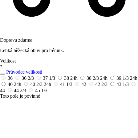
Doprava zdarma
Lehká běžecká obuv pro trénink.
Velikost
*
Průvodce velikostí
36
36 2/3
37 1/3
38
24h
38 2/3
24h
39 1/3
24h
40
24h
40 2/3
24h
41 1/3
42
42 2/3
43 1/3
44
44 2/3
45 1/3
Toto pole je povinné