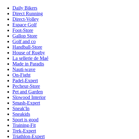
Daily Bikers
Direct Running
Direct-Volley
Espace Golf
Foot-Store
Gallop Store
Golf and co
Handball-Store
House of Rugby
La sellerie de Maé
Made in Paradis
Nauti-wave
On-Fight
Padel-Expert
Pecheur-Store
Pet and Garden
Slowood Interior
Smash-Expert
Sneak'In
Sneakids
Sport is good
Training-Fit
Trek-Expert
Triathlon-Expert