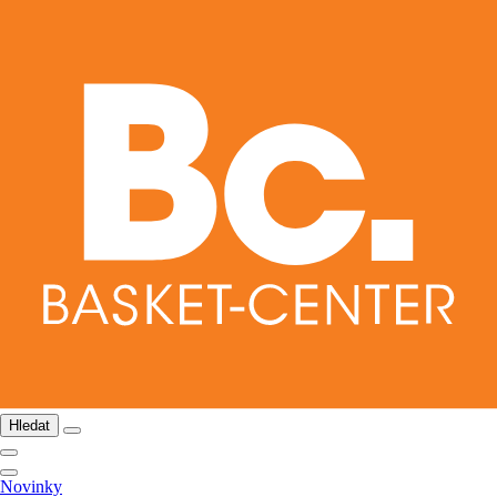
Hledat
Novinky