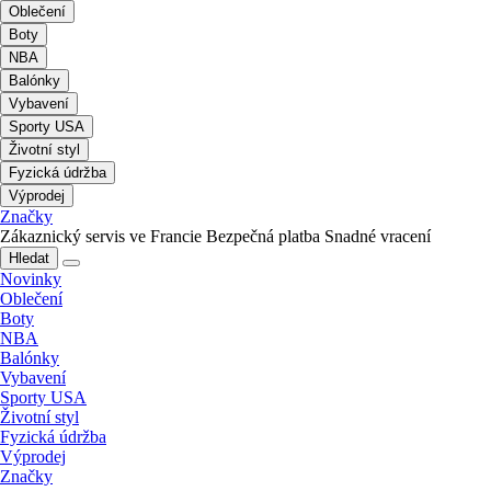
Oblečení
Boty
NBA
Balónky
Vybavení
Sporty USA
Životní styl
Fyzická údržba
Výprodej
Značky
Zákaznický servis ve Francie
Bezpečná platba
Snadné vracení
Hledat
Novinky
Oblečení
Boty
NBA
Balónky
Vybavení
Sporty USA
Životní styl
Fyzická údržba
Výprodej
Značky