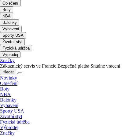
Oblečení
Boty
NBA
Balónky
Vybavení
Sporty USA
Životní styl
Fyzická údržba
Výprodej
Značky
Zákaznický servis ve Francie
Bezpečná platba
Snadné vracení
Hledat
Novinky
Oblečení
Boty
NBA
Balónky
Vybavení
Sporty USA
Životní styl
Fyzická údržba
Výprodej
Značky