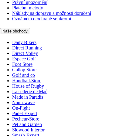
Právní upozornění
Platební metody
Náklady na dopravu a možnosti doručení
Oznámení o ochraně soukromí
Naše obchody
Daily Bikers
Direct Running
Direct-Volley
Espace Golf
Foot-Store
Gallop Store
Golf and co
Handball-Store
House of Rugby
La sellerie de Maé
Made in Paradis
Nauti-wave
On-Fight
Padel-Expert
Pecheur-Store
Pet and Garden
Slowood Interior
Smash-Expert