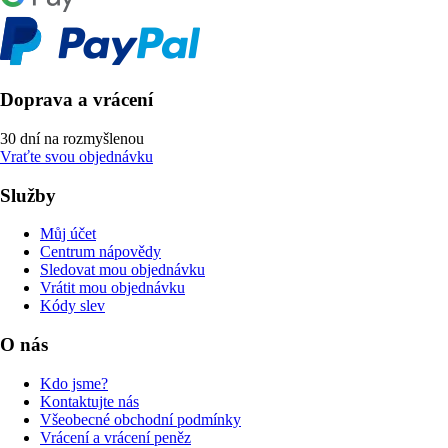
Doprava a vrácení
30 dní na rozmyšlenou
Vraťte svou objednávku
Služby
Můj účet
Centrum nápovědy
Sledovat mou objednávku
Vrátit mou objednávku
Kódy slev
O nás
Kdo jsme?
Kontaktujte nás
Všeobecné obchodní podmínky
Vrácení a vrácení peněz