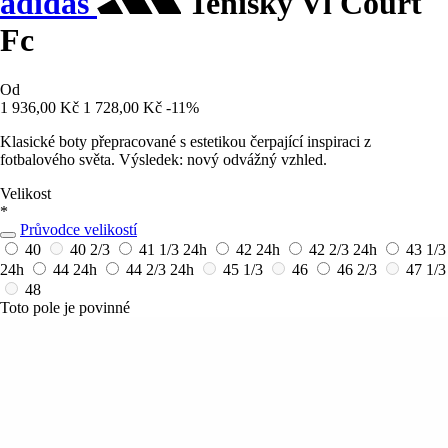
adidas
Tenisky Vl Court
Fc
Od
1 936,00 Kč
1 728,00 Kč
-11%
Klasické boty přepracované s estetikou čerpající inspiraci z
fotbalového světa. Výsledek: nový odvážný vzhled.
Velikost
*
Průvodce velikostí
40
40 2/3
41 1/3
24h
42
24h
42 2/3
24h
43 1/3
24h
44
24h
44 2/3
24h
45 1/3
46
46 2/3
47 1/3
48
Toto pole je povinné