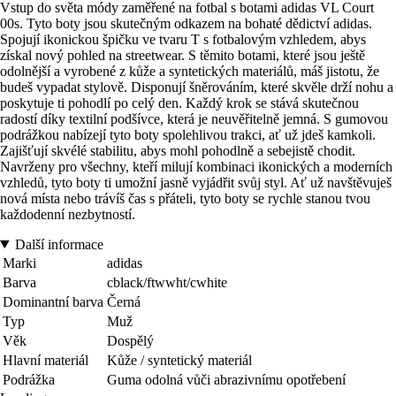
Vstup do světa módy zaměřené na fotbal s botami adidas VL Court
00s. Tyto boty jsou skutečným odkazem na bohaté dědictví adidas.
Spojují ikonickou špičku ve tvaru T s fotbalovým vzhledem, abys
získal nový pohled na streetwear. S těmito botami, které jsou ještě
odolnější a vyrobené z kůže a syntetických materiálů, máš jistotu, že
budeš vypadat stylově. Disponují šněrováním, které skvěle drží nohu a
poskytuje ti pohodlí po celý den. Každý krok se stává skutečnou
radostí díky textilní podšívce, která je neuvěřitelně jemná. S gumovou
podrážkou nabízejí tyto boty spolehlivou trakci, ať už jdeš kamkoli.
Zajišťují skvélé stabilitu, abys mohl pohodlně a sebejistě chodit.
Navrženy pro všechny, kteří milují kombinaci ikonických a moderních
vzhledů, tyto boty ti umožní jasně vyjádřit svůj styl. Ať už navštěvuješ
nová místa nebo trávíš čas s přáteli, tyto boty se rychle stanou tvou
každodenní nezbytností.
Další informace
Marki
adidas
Barva
cblack/ftwwht/cwhite
Dominantní barva
Černá
Typ
Muž
Věk
Dospělý
Hlavní materiál
Kůže / syntetický materiál
Podrážka
Guma odolná vůči abrazivnímu opotřebení