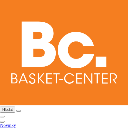
Hledat
Novinky