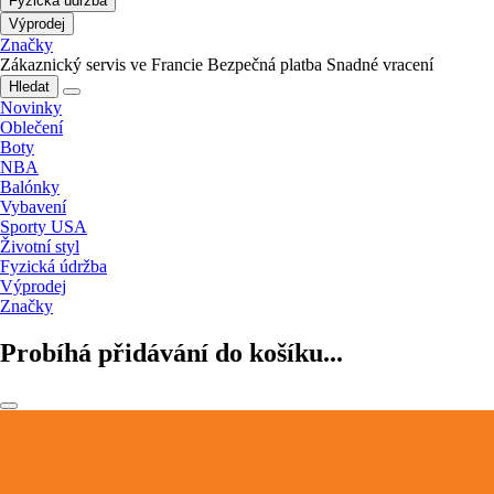
Fyzická údržba
Výprodej
Značky
Zákaznický servis ve Francie
Bezpečná platba
Snadné vracení
Hledat
Novinky
Oblečení
Boty
NBA
Balónky
Vybavení
Sporty USA
Životní styl
Fyzická údržba
Výprodej
Značky
Probíhá přidávání do košíku...