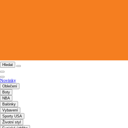
Hledat
Novinky
Oblečení
Boty
NBA
Balónky
Vybavení
Sporty USA
Životní styl