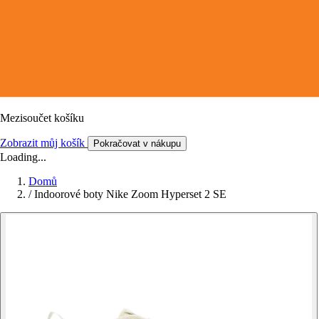
Mezisoučet košíku
Zobrazit můj košík
Pokračovat v nákupu
Loading...
Domů
/
Indoorové boty Nike Zoom Hyperset 2 SE