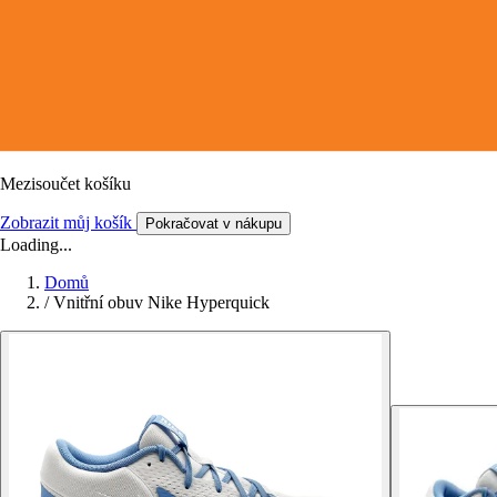
Mezisoučet košíku
Zobrazit můj košík
Pokračovat v nákupu
Loading...
Domů
/
Vnitřní obuv Nike Hyperquick