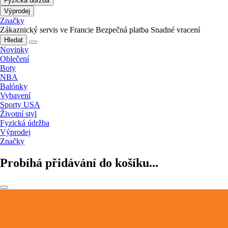
Fyzická údržba
Výprodej
Značky
Zákaznický servis ve Francie
Bezpečná platba
Snadné vracení
Hledat
Novinky
Oblečení
Boty
NBA
Balónky
Vybavení
Sporty USA
Životní styl
Fyzická údržba
Výprodej
Značky
Probíhá přidávání do košíku...