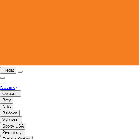
Hledat
Novinky
Oblečení
Boty
NBA
Balónky
Vybavení
Sporty USA
Životní styl