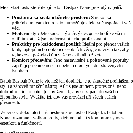
Mezi vlastnosti, které dělají batoh Eastpak None proslulým, patří:
Prostorná kapacita úložného prostoru:
S několika
přihrádkami vám tento batoh umožňuje efektivně uspořádat vaše
věci.
Moderní styl:
Jeho současný a čistý design se hodí ke všem
outfitům, ať už jsou neformální nebo profesionální.
Praktický pro každodenní použití:
Ideální pro přenos vašich
knih, laptopů nebo dokonce osobních věcí, je navržen tak, aby
vyhovoval požadavkům vašeho aktivního života.
Komfort především:
Jeho nastavitelné a polstrované popruhy
zajišťují příjemné nošení i během dlouhých dní strávených s
batohem.
Batoh Eastpak None je víc než jen doplněk, je to skutečné prohlášení o
stylu a zároveň funkční nástroj. Ať už jste student, profesionál nebo
dobrodruh, tento batoh je navržen tak, aby se zapadl do vašeho
životního stylu. Využijte jej, aby vás provázel při všech vašich
přesunech.
Vyberte si dokonalost a řemeslnou zručnost od Eastpak s batohem
None, rozumnou volbou pro ty, kteří nehodlají s kompromisy mezi
estetikou a funkčností.