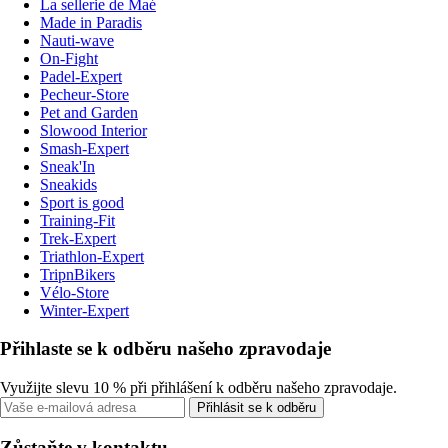
La sellerie de Maé
Made in Paradis
Nauti-wave
On-Fight
Padel-Expert
Pecheur-Store
Pet and Garden
Slowood Interior
Smash-Expert
Sneak'In
Sneakids
Sport is good
Training-Fit
Trek-Expert
Triathlon-Expert
TripnBikers
Vélo-Store
Winter-Expert
Přihlaste se k odběru našeho zpravodaje
Využijte slevu 10 % při přihlášení k odběru našeho zpravodaje.
Přihlásit se k odběru
Zůstaňte v kontaktu