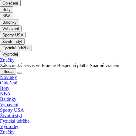
Oblečení
Boty
NBA
Balónky
Vybavení
Sporty USA
Životní styl
Fyzická údržba
Výprodej
Značky
Zákaznický servis ve Francie
Bezpečná platba
Snadné vracení
Hledat
Novinky
Oblečení
Boty
NBA
Balónky
Vybavení
Sporty USA
Životní styl
Fyzická údržba
Výprodej
Značky