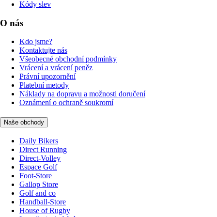
Kódy slev
O nás
Kdo jsme?
Kontaktujte nás
Všeobecné obchodní podmínky
Vrácení a vrácení peněz
Právní upozornění
Platební metody
Náklady na dopravu a možnosti doručení
Oznámení o ochraně soukromí
Naše obchody
Daily Bikers
Direct Running
Direct-Volley
Espace Golf
Foot-Store
Gallop Store
Golf and co
Handball-Store
House of Rugby