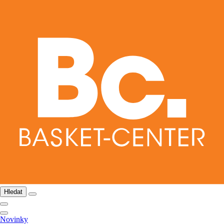
Hledat
Novinky