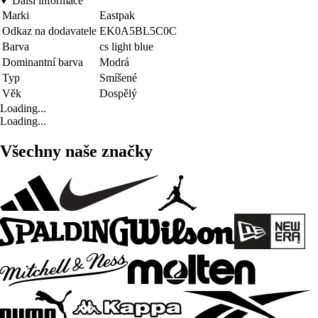
Další informace
Marki
Eastpak
Odkaz na dodavatele
EK0A5BL5C0C
Barva
cs light blue
Dominantní barva
Modrá
Typ
Smíšené
Věk
Dospělý
Loading...
Loading...
Všechny naše značky