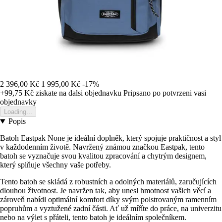
2 396,00 Kč
1 995,00 Kč
-17%
+99,75 Kč
ziskate na dalsi objednavku
Pripsano po potvrzeni vasi
objednavky
Loading...
Popis
Batoh Eastpak None je ideální doplněk, který spojuje praktičnost a styl
v každodenním životě. Navržený známou značkou Eastpak, tento
batoh se vyznačuje svou kvalitou zpracování a chytrým designem,
který splňuje všechny vaše potřeby.
Tento batoh se skládá z robustních a odolných materiálů, zaručujících
dlouhou životnost. Je navržen tak, aby unesl hmotnost vašich věcí a
zároveň nabídl optimální komfort díky svým polstrovaným ramenním
popruhům a vyztužené zadní části. Ať už míříte do práce, na univerzitu
nebo na výlet s přáteli, tento batoh je ideálním společníkem.