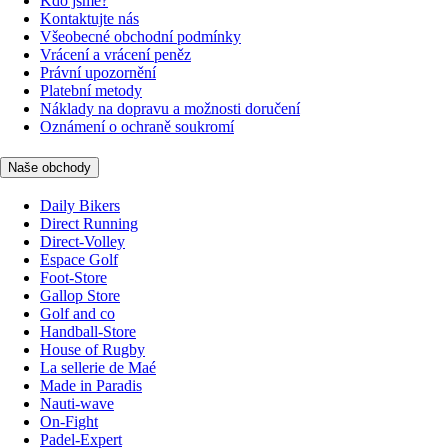
Kdo jsme?
Kontaktujte nás
Všeobecné obchodní podmínky
Vrácení a vrácení peněz
Právní upozornění
Platební metody
Náklady na dopravu a možnosti doručení
Oznámení o ochraně soukromí
Naše obchody
Daily Bikers
Direct Running
Direct-Volley
Espace Golf
Foot-Store
Gallop Store
Golf and co
Handball-Store
House of Rugby
La sellerie de Maé
Made in Paradis
Nauti-wave
On-Fight
Padel-Expert