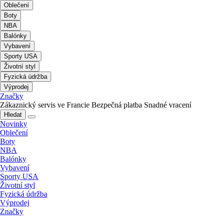
Oblečení
Boty
NBA
Balónky
Vybavení
Sporty USA
Životní styl
Fyzická údržba
Výprodej
Značky
Zákaznický servis ve Francie
Bezpečná platba
Snadné vracení
Hledat
Novinky
Oblečení
Boty
NBA
Balónky
Vybavení
Sporty USA
Životní styl
Fyzická údržba
Výprodej
Značky