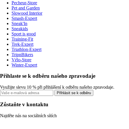
Pecheur-Store
Pet and Garden
Slowood Interior
Smash-Expert
Sneak'In
Sneakids
Sport is good
Training-Fit
Trek-Expert
Triathlon-Expert
TripnBikers
Vélo-Store
Winter-Expert
Přihlaste se k odběru našeho zpravodaje
Využijte slevu 10 % při přihlášení k odběru našeho zpravodaje.
Přihlásit se k odběru
Zůstaňte v kontaktu
Najděte nás na sociálních sítích