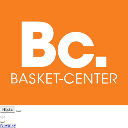
Hledat
Novinky