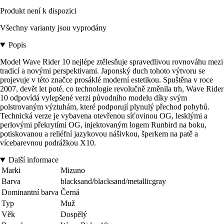
Produkt není k dispozici
Všechny varianty jsou vyprodány
Popis
Model Wave Rider 10 nejlépe ztělesňuje spravedlivou rovnováhu mezi
tradicí a novými perspektivami. Japonský duch tohoto výtvoru se
projevuje v této značce prosáklé moderní estetikou. Spuštěna v roce
2007, devět let poté, co technologie revolučně změnila trh, Wave Rider
10 odpovídá vylepšené verzi původního modelu díky svým
polstrovaným výztuhám, které podporují plynulý přechod pohybů.
Technická verze je vybavena otevřenou síťovinou OG, lesklými a
perlovými překrytími OG, injektovaným logem Runbird na boku,
potiskovanou a reliéfní jazykovou nášivkou, šperkem na patě a
vícebarevnou podrážkou X10.
Další informace
Marki
Mizuno
Barva
blacksand/blacksand/metallicgray
Dominantní barva
Černá
Typ
Muž
Věk
Dospělý