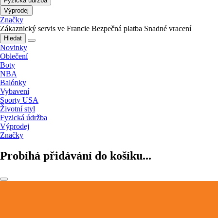
Fyzická údržba
Výprodej
Značky
Zákaznický servis ve Francie
Bezpečná platba
Snadné vracení
Hledat
Novinky
Oblečení
Boty
NBA
Balónky
Vybavení
Sporty USA
Životní styl
Fyzická údržba
Výprodej
Značky
Probíhá přidávání do košíku...