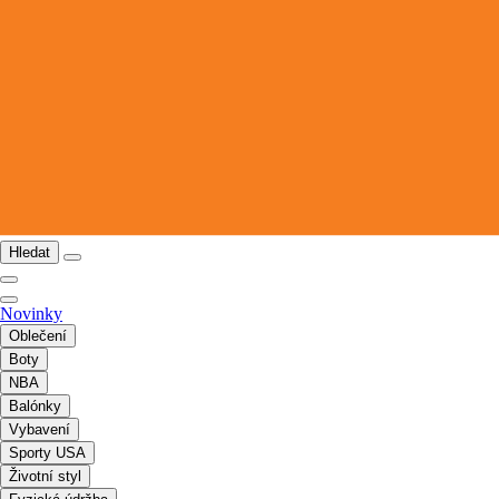
Hledat
Novinky
Oblečení
Boty
NBA
Balónky
Vybavení
Sporty USA
Životní styl